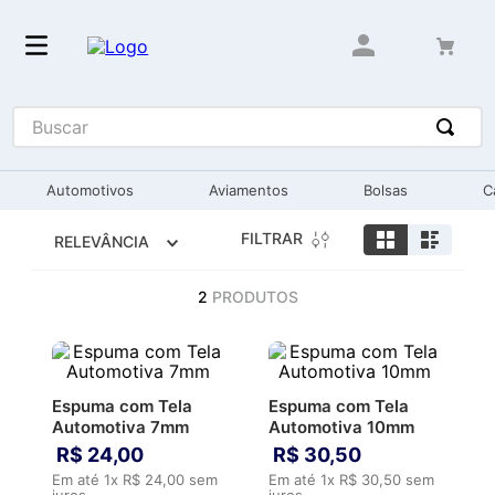
Buscar
Automotivos
Aviamentos
Bolsas
C
FILTRAR
RELEVÂNCIA
2
PRODUTOS
Espuma com Tela
Espuma com Tela
Automotiva 7mm
Automotiva 10mm
R$
24
,
00
R$
30
,
50
Em até
1
x
R$
24
,
00
sem
Em até
1
x
R$
30
,
50
sem
juros
juros