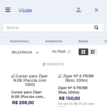
Buscar
Automotivos
Aviamentos
Bolsas
C
FILTRAR
RELEVÂNCIA
2
PRODUTOS
Ziper Nº 6 PR/BR
Cursor para Zíper
(Rolo 200m)
N.06 (Pacote com
R$
150
,
00
1000)
R$
208
,
00
Em até
6
x
R$
25
,
00
sem
juros