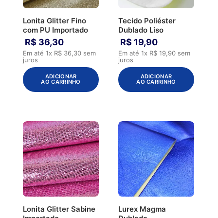
Lonita Glitter Fino
Tecido Poliéster
com PU Importado
Dublado Liso
R$
36
,
30
R$
19
,
90
Em até
1
x
R$
36
,
30
sem
Em até
1
x
R$
19
,
90
sem
juros
juros
ADICIONAR
ADICIONAR
AO CARRINHO
AO CARRINHO
Lonita Glitter Sabine
Lurex Magma