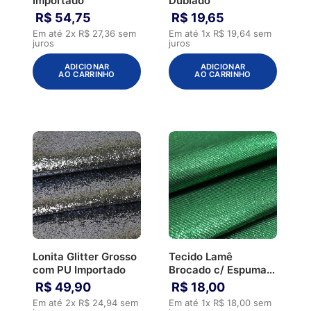
Importado
Dublado
R$
54
,
75
R$
19
,
65
Em até
2
x
R$
27
,
36
sem
Em até
1
x
R$
19
,
64
sem
juros
juros
ADICIONAR
ADICIONAR
AO CARRINHO
AO CARRINHO
Lonita Glitter Grosso
Tecido Lamê
com PU Importado
Brocado c/ Espuma
3mm com TNT
R$
49
,
90
R$
18
,
00
Em até
2
x
R$
24
,
94
sem
Em até
1
x
R$
18
,
00
sem