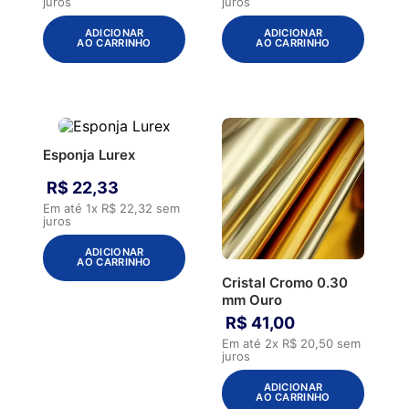
juros
juros
ADICIONAR
ADICIONAR
AO CARRINHO
AO CARRINHO
Esponja Lurex
R$
22
,
33
Em até
1
x
R$
22
,
32
sem
juros
ADICIONAR
AO CARRINHO
Cristal Cromo 0.30
mm Ouro
R$
41
,
00
Em até
2
x
R$
20
,
50
sem
juros
ADICIONAR
AO CARRINHO