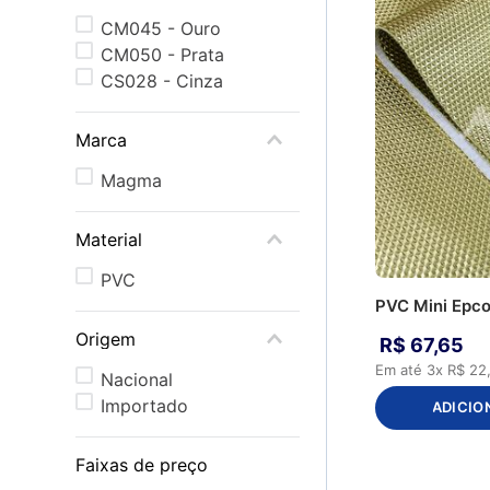
CM045 - Ouro
CM050 - Prata
CS028 - Cinza
Marca
Magma
Material
PVC
PVC Mini Epco
Origem
R$
67
,
65
Em até
3
x
R$
22
Nacional
Importado
ADICIO
Faixas de preço