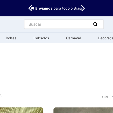
🚚
Enviamos
para todo o Brasil
Buscar
Bolsas
Calçados
Carnaval
Decoraç
S
ORDE