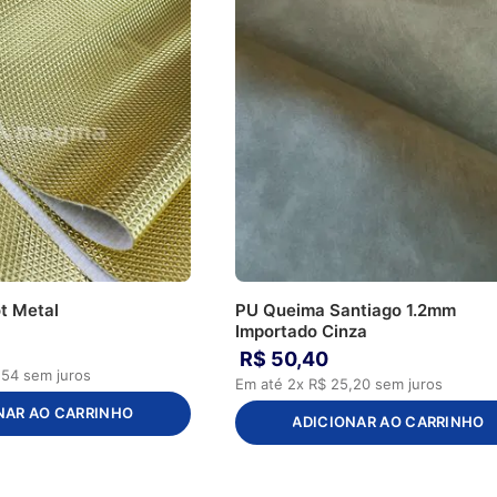
t Metal
PU Queima Santiago 1.2mm
Importado Cinza
R$
50
,
40
,
54
sem juros
Em até
2
x
R$
25
,
20
sem juros
NAR AO CARRINHO
ADICIONAR AO CARRINHO