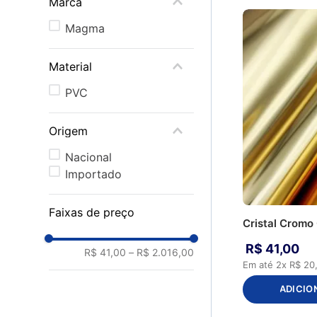
Marca
CS043 - Mostarda
CS052 - Preto
Magma
CS076 - Marfim
CS083 - Natural
Material
CS094 - Areia
CS124 - Telha
PVC
CS207 - Denin
D4242 -
Origem
Marrom/Marrom
D4252 - Marrom/Preto
Nacional
Importado
Faixas de preço
Cristal Cromo
R$
41
,
00
R$ 41,00
–
R$ 2.016,00
Em até
2
x
R$
20
ADICIO