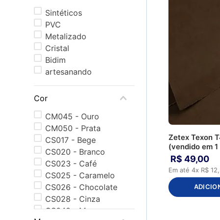
Sintéticos
PVC
Metalizado
Cristal
Bidim
artesanando
Cor
CM045 - Ouro
CM050 - Prata
Zetex Texon T
CS017 - Bege
(vendido em 1
CS020 - Branco
R$
49
,
00
CS023 - Café
Em até
4
x
R$
12
,
CS025 - Caramelo
CS026 - Chocolate
ADICIO
CS028 - Cinza
CS042 - Marrom