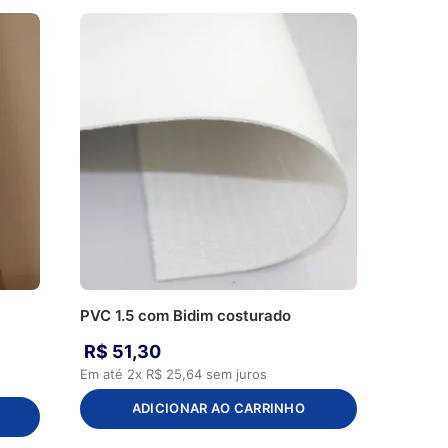
w
PVC 1.5 com Bidim costurado
R$
51
,
30
Em até
2
x
R$
25
,
64
sem juros
ADICIONAR AO CARRINHO