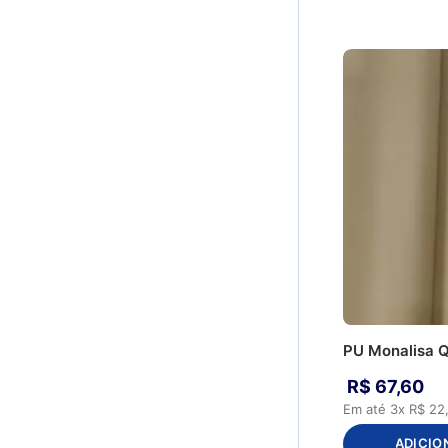
PU Monalisa 
R$
67
,
60
Em até
3
x
R$
22
ADICIO