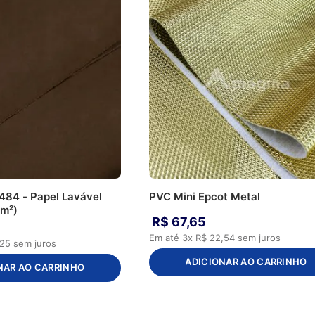
484 - Papel Lavável
PVC Mini Epcot Metal
 m²)
R$
67
,
65
Em até
3
x
R$
22
,
54
sem juros
25
sem juros
ADICIONAR AO CARRINHO
NAR AO CARRINHO