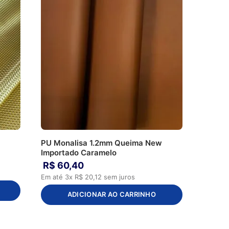
PU Monalisa 1.2mm Queima New
Importado Caramelo
R$
60
,
40
Em até
3
x
R$
20
,
12
sem juros
ADICIONAR AO CARRINHO