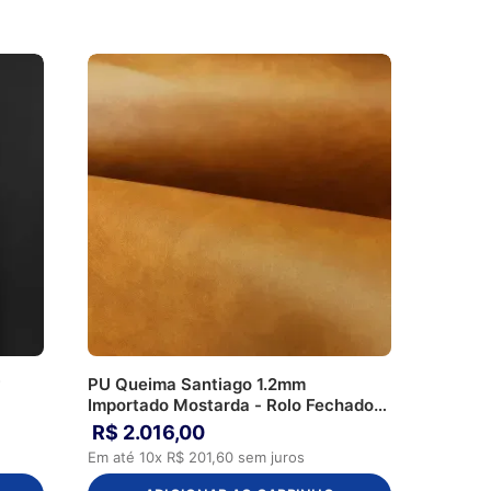
w
PU Queima Santiago 1.2mm
Importado Mostarda - Rolo Fechado
40m
R$
2
.
016
,
00
Em até
10
x
R$
201
,
60
sem juros