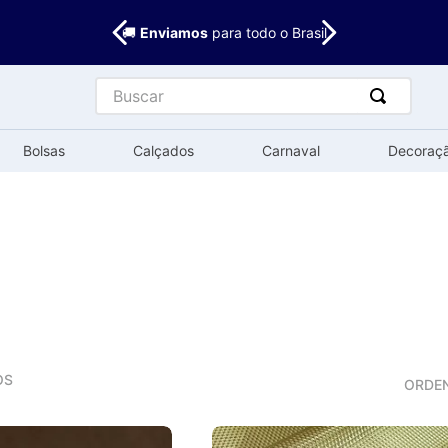
🚚
Enviamos
para todo o Brasil
Buscar
Bolsas
Calçados
Carnaval
Decoraç
OS
ORDE