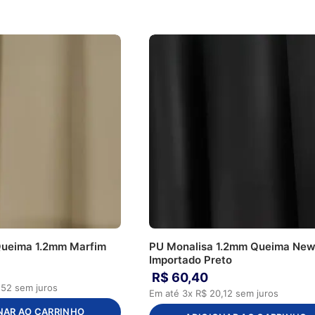
Queima 1.2mm Marfim
PU Monalisa 1.2mm Queima Ne
Importado Preto
R$
60
,
40
,
52
sem juros
Em até
3
x
R$
20
,
12
sem juros
NAR AO CARRINHO