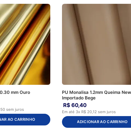
 0.30 mm Ouro
PU Monalisa 1.2mm Queima Ne
Importado Bege
R$
60
,
40
,
50
sem juros
Em até
3
x
R$
20
,
12
sem juros
NAR AO CARRINHO
ADICIONAR AO CARRINHO