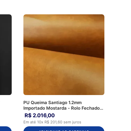
w
PU Queima Santiago 1.2mm
Importado Mostarda - Rolo Fechado
40m
R$
2
.
016
,
00
Em até
10
x
R$
201
,
60
sem juros