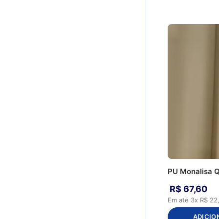
PU Monalisa 
R$
67
,
60
Em até
3
x
R$
22
ADICIO