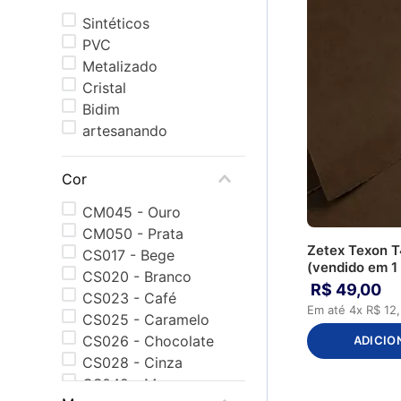
Sintéticos
PVC
Metalizado
Cristal
Bidim
artesanando
Cor
CM045 - Ouro
CM050 - Prata
Zetex Texon T
CS017 - Bege
(vendido em 1
CS020 - Branco
R$
49
,
00
CS023 - Café
Em até
4
x
R$
12
,
CS025 - Caramelo
CS026 - Chocolate
ADICIO
CS028 - Cinza
CS042 - Marrom