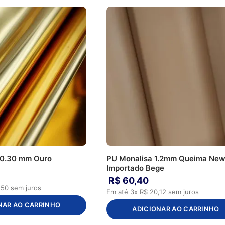
 0.30 mm Ouro
PU Monalisa 1.2mm Queima Ne
Importado Bege
R$
60
,
40
,
50
sem juros
Em até
3
x
R$
20
,
12
sem juros
NAR AO CARRINHO
ADICIONAR AO CARRINHO