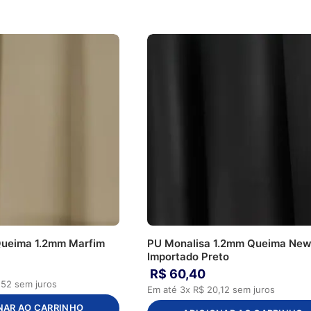
Queima 1.2mm Marfim
PU Monalisa 1.2mm Queima Ne
Importado Preto
R$
60
,
40
,
52
sem juros
Em até
3
x
R$
20
,
12
sem juros
NAR AO CARRINHO