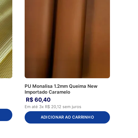
PU Monalisa 1.2mm Queima New
Importado Caramelo
R$
60
,
40
Em até
3
x
R$
20
,
12
sem juros
ADICIONAR AO CARRINHO