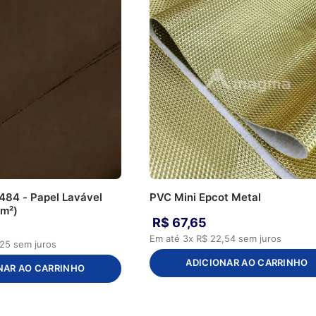
484 - Papel Lavável
PVC Mini Epcot Metal
 m²)
R$
67
,
65
Em até
3
x
R$
22
,
54
sem juros
25
sem juros
ADICIONAR AO CARRINHO
NAR AO CARRINHO