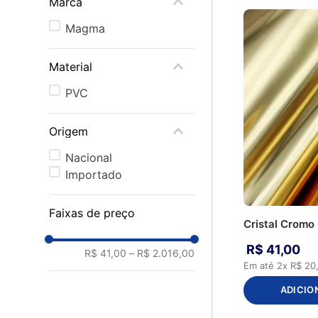
Marca
CS043 - Mostarda
CS052 - Preto
Magma
CS076 - Marfim
CS083 - Natural
Material
CS094 - Areia
CS124 - Telha
PVC
CS207 - Denin
D4242 -
Origem
Marrom/Marrom
D4252 - Marrom/Preto
Nacional
Importado
Faixas de preço
Cristal Cromo
R$
41
,
00
R$ 41,00
–
R$ 2.016,00
Em até
2
x
R$
20
ADICIO