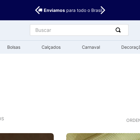
🚚
Enviamos
para todo o Brasil
Buscar
Bolsas
Calçados
Carnaval
Decoraç
OS
ORDE