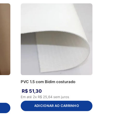
w
PVC 1.5 com Bidim costurado
R$
51
,
30
Em até
2
x
R$
25
,
64
sem juros
ADICIONAR AO CARRINHO