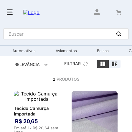
Buscar
Automotivos
Aviamentos
Bolsas
C
FILTRAR
RELEVÂNCIA
2
PRODUTOS
Tecido Camurça
Importada
R$
20
,
65
Em até
1
x
R$
20
,
64
sem
juros