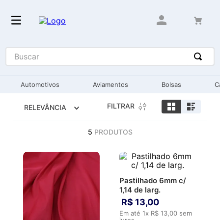
Buscar
Automotivos
Aviamentos
Bolsas
C
FILTRAR
RELEVÂNCIA
5
PRODUTOS
Pastilhado 6mm c/
1,14 de larg.
R$
13
,
00
Em até
1
x
R$
13
,
00
sem
juros