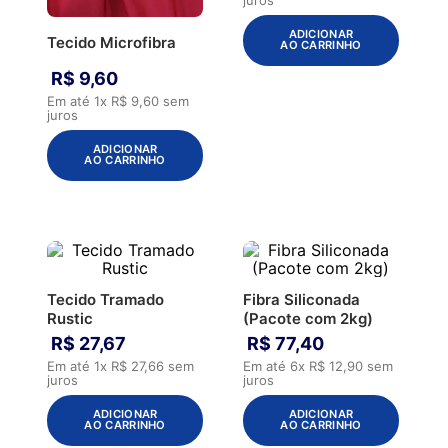
ADICIONAR
Tecido Microfibra
AO CARRINHO
R$
9
,
60
Em até
1
x
R$
9
,
60
sem
juros
ADICIONAR
AO CARRINHO
Tecido Tramado
Fibra Siliconada
Rustic
(Pacote com 2kg)
R$
27
,
67
R$
77
,
40
Em até
1
x
R$
27
,
66
sem
Em até
6
x
R$
12
,
90
sem
juros
juros
ADICIONAR
ADICIONAR
AO CARRINHO
AO CARRINHO