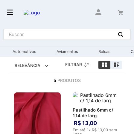
Buscar
Automotivos
Aviamentos
Bolsas
C
FILTRAR
RELEVÂNCIA
5
PRODUTOS
Pastilhado 6mm c/
1,14 de larg.
R$
13
,
00
Em até
1
x
R$
13
,
00
sem
juros