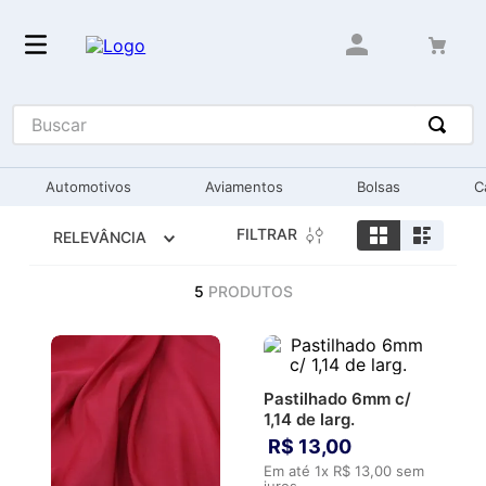
Buscar
Automotivos
Aviamentos
Bolsas
C
FILTRAR
RELEVÂNCIA
5
PRODUTOS
Pastilhado 6mm c/
1,14 de larg.
R$
13
,
00
Em até
1
x
R$
13
,
00
sem
juros