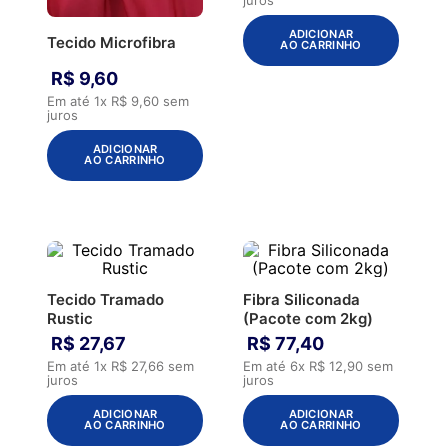
ADICIONAR
Tecido Microfibra
AO CARRINHO
R$
9
,
60
Em até
1
x
R$
9
,
60
sem
juros
ADICIONAR
AO CARRINHO
Tecido Tramado
Fibra Siliconada
Rustic
(Pacote com 2kg)
R$
27
,
67
R$
77
,
40
Em até
1
x
R$
27
,
66
sem
Em até
6
x
R$
12
,
90
sem
juros
juros
ADICIONAR
ADICIONAR
AO CARRINHO
AO CARRINHO