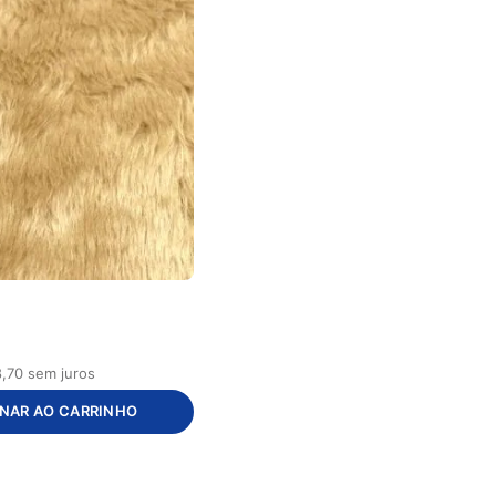
8
,
70
sem juros
ONAR AO CARRINHO