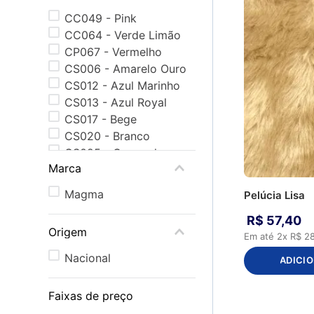
CC049 - Pink
CC064 - Verde Limão
CP067 - Vermelho
CS006 - Amarelo Ouro
CS012 - Azul Marinho
CS013 - Azul Royal
CS017 - Bege
CS020 - Branco
CS025 - Caramelo
Marca
CS026 - Chocolate
CS039 - Laranja
Magma
Pelúcia Lisa
CS041 - Lilás
R$
57
,
40
CS052 - Preto
Origem
CS054 - Rosa BB
Em até
2
x
R$
2
CS062 - Verde Bandeira
Nacional
ADICI
Faixas de preço