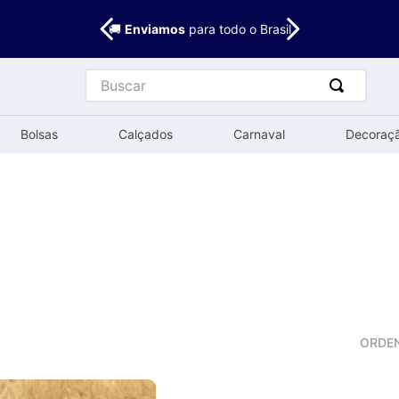
🚚
Enviamos
para todo o Brasil
Buscar
Bolsas
Calçados
Carnaval
Decoraç
O
ORDE