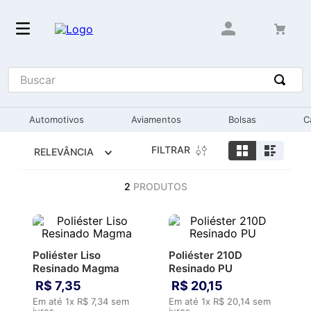
Buscar
Automotivos
Aviamentos
Bolsas
C
FILTRAR
RELEVÂNCIA
2
PRODUTOS
Poliéster Liso
Poliéster 210D
Resinado Magma
Resinado PU
R$
7
,
35
R$
20
,
15
Em até
1
x
R$
7
,
34
sem
Em até
1
x
R$
20
,
14
sem
juros
juros