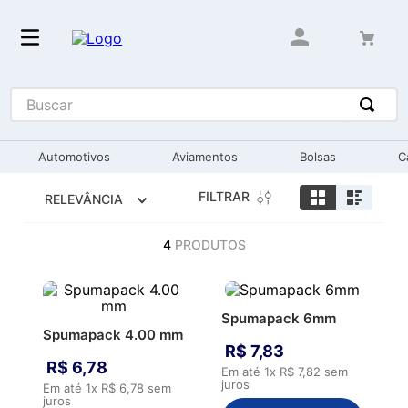
Buscar
Automotivos
Aviamentos
Bolsas
C
FILTRAR
RELEVÂNCIA
4
PRODUTOS
Spumapack 6mm
Spumapack 4.00 mm
R$
7
,
83
R$
6
,
78
Em até
1
x
R$
7
,
82
sem
juros
Em até
1
x
R$
6
,
78
sem
juros