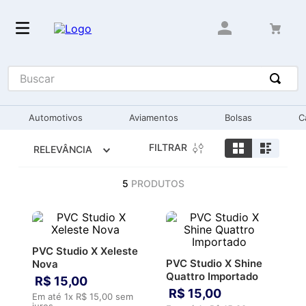
Buscar
Automotivos
Aviamentos
Bolsas
C
FILTRAR
RELEVÂNCIA
5
PRODUTOS
PVC Studio X Xeleste
PVC Studio X Shine
Nova
Quattro Importado
R$
15
,
00
R$
15
,
00
Em até
1
x
R$
15
,
00
sem
juros