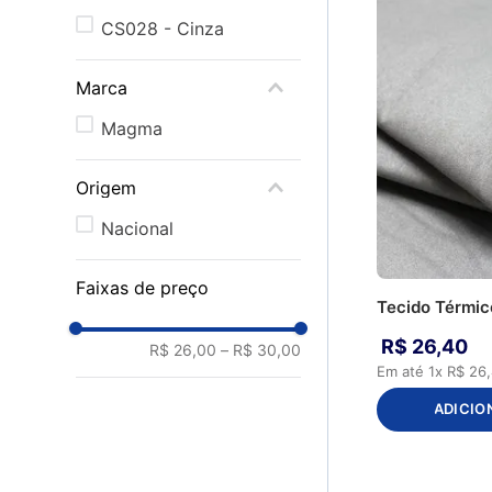
CS028 - Cinza
Marca
Magma
Origem
Nacional
Faixas de preço
Tecido Térmi
R$
26
,
40
R$ 26,00
–
R$ 30,00
Em até
1
x
R$
26
,
ADICIO