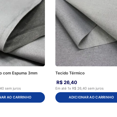
co com Espuma 3mm
Tecido Térmico
R$
26
,
40
40
sem juros
Em até
1
x
R$
26
,
40
sem juros
NAR AO CARRINHO
ADICIONAR AO CARRINHO