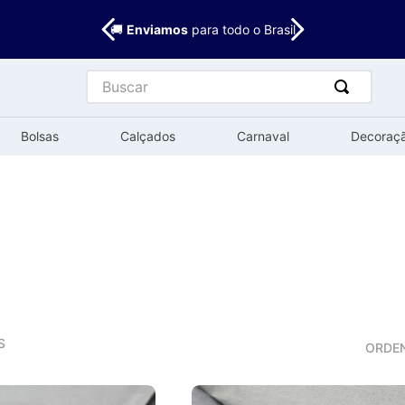
🚚
Enviamos
para todo o Brasil
Buscar
Bolsas
Calçados
Carnaval
Decoraç
S
ORDE