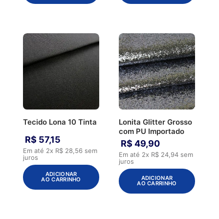
Tecido Lona 10 Tinta
Lonita Glitter Grosso
com PU Importado
R$
57
,
15
R$
49
,
90
Em até
2
x
R$
28
,
56
sem
Em até
2
x
R$
24
,
94
sem
juros
juros
ADICIONAR
ADICIONAR
AO CARRINHO
AO CARRINHO