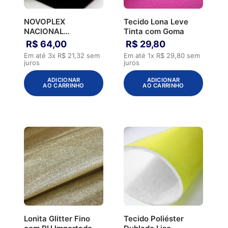
NOVOPLEX
Tecido Lona Leve
NACIONAL
Tinta com Goma
COMBATE
R$
64
,
00
R$
29
,
80
P/SUBLIMACAO
Em até
3
x
R$
21
,
32
sem
Em até
1
x
R$
29
,
80
sem
3.0MM
juros
juros
ADICIONAR
ADICIONAR
AO CARRINHO
AO CARRINHO
Lonita Glitter Fino
Tecido Poliéster