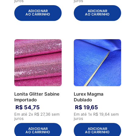
juros
juros
ADICIONAR
ADICIONAR
AO CARRINHO
AO CARRINHO
Lonita Glitter Sabine
Lurex Magma
Importado
Dublado
R$
54
,
75
R$
19
,
65
Em até
2
x
R$
27
,
36
sem
Em até
1
x
R$
19
,
64
sem
juros
juros
ADICIONAR
ADICIONAR
AO CARRINHO
AO CARRINHO