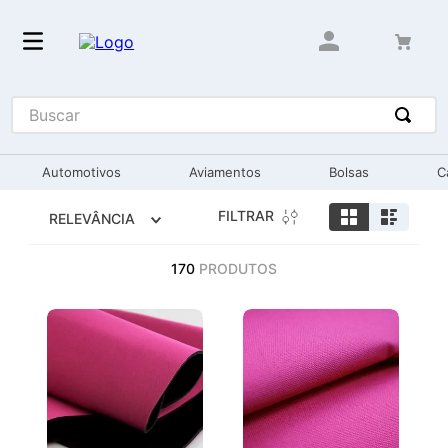
Buscar
Automotivos
Aviamentos
Bolsas
C
FILTRAR
RELEVÂNCIA
170
PRODUTOS