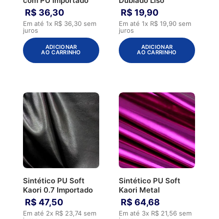
com PU Importado
Dublado Liso
R$
36
,
30
R$
19
,
90
Em até
1
x
R$
36
,
30
sem
Em até
1
x
R$
19
,
90
sem
juros
juros
ADICIONAR
ADICIONAR
AO CARRINHO
AO CARRINHO
Sintético PU Soft
Sintético PU Soft
Kaori 0.7 Importado
Kaori Metal
R$
47
,
50
R$
64
,
68
Em até
2
x
R$
23
,
74
sem
Em até
3
x
R$
21
,
56
sem