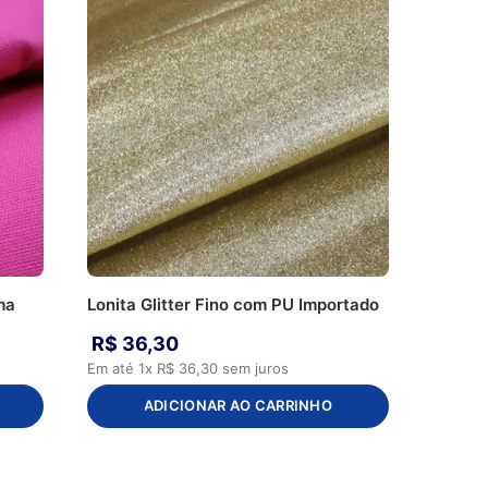
ma
Lonita Glitter Fino com PU Importado
R$
36
,
30
Em até
1
x
R$
36
,
30
sem juros
ADICIONAR AO CARRINHO