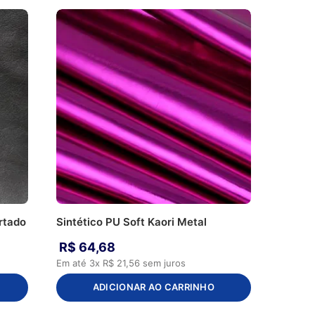
rtado
Sintético PU Soft Kaori Metal
R$
64
,
68
Em até
3
x
R$
21
,
56
sem juros
ADICIONAR AO CARRINHO