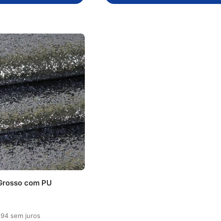
r Grosso com PU
,
94
sem juros