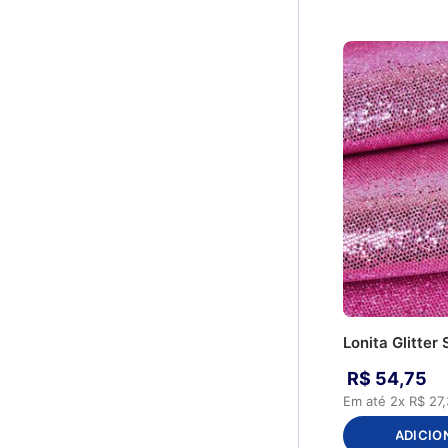
Cinza
Tecido Térmico
AF283 - Escama de
Resinado
Peixe
Refletivo
AF284 - Arraia
Oxford
AF339 - EPCOT 52
Nylon
AF340 - Epcot 12
Moveleiro
AF342 - Epcot 20
Leather
AF356 - Epcot 06
Kaori
AF357 - Epcot 62
Feltro
AF358 - Epcot 09
Cristal
AF360 - Epcot 67
Cetim
AF362 - Queops 62
Camurça
AF381 - Epcot 13
Bagun
AF384 - Queops 28
Veludo
AF456 - Max 67
Lonita Glitter
Velboa
AF523 - Tropicana
Tyvek
R$
54
,
75
AF524 - Phuket
Rustic
Em até
2
x
R$
27
,
AF845 - Mini Epcot
Pelúcia
AF852 - Beagle Dog 67
ADICIO