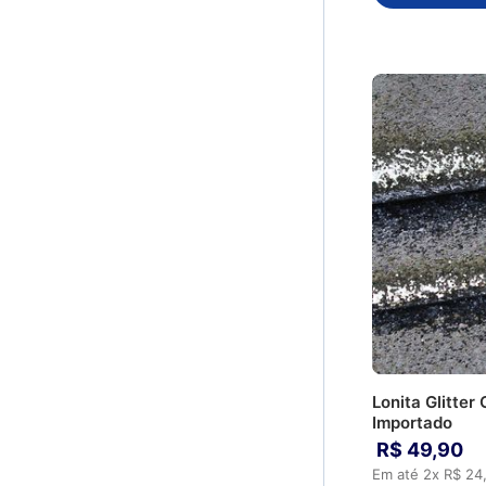
Pelo
AG003 - Arraia 20
Matelassê
AG108 - Shakira 49
Juta
AG118 - Shakira 67
Hot Club
AG123 - Panda 49
Gorgurinho
AG124 - KAKA 49
Digital
CC005 - Amarelo
Colmeia
Limão
Colas
CC040 - Laranja
Carapinha
Especial
Cacharrel
CC049 - Pink
Bidim
CC055 - Rosa Especial
CC064 - Verde Limão
CC082 - Rosa
CC115 - Pink fluor
CM032 - Cobre
Lonita Glitte
CM038 - Ouro Velho
Importado
CM045 - Ouro
R$
49
,
90
CM050 - Prata
Em até
2
x
R$
24
CM051 - Prata Velho