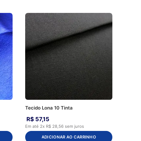
Tecido Lona 10 Tinta
R$
57
,
15
Em até
2
x
R$
28
,
56
sem juros
ADICIONAR AO CARRINHO