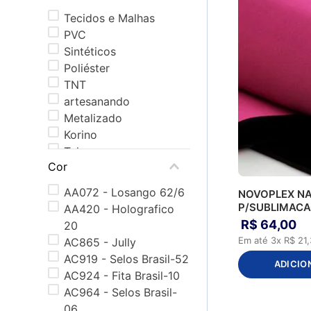
Tecidos e Malhas
PVC
Sintéticos
Poliéster
TNT
artesanando
Metalizado
Korino
Tela
Cor
Fitas e Cordões
Estampado
AA072 - Losango 62/6
NOVOPLEX N
Telas
P/SUBLIMAC
AA420 - Holografico
Queóps
R$
64
,
00
20
Espumas
Em até
3
x
R$
21
,
AC865 - Jully
Holográfico
AC919 - Selos Brasil-52
ADICIO
Glitter
AC924 - Fita Brasil-10
Studio
AC964 - Selos Brasil-
PU
06