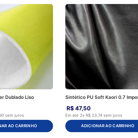
er Dublado Liso
Sintético PU Soft Kaori 0.7 Impo
R$
47
,
50
90
sem juros
Em até
2
x
R$
23
,
74
sem juros
NAR AO CARRINHO
ADICIONAR AO CARRINHO