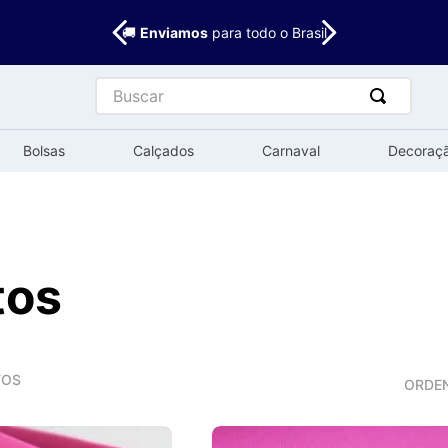
🚚
Enviamos
para todo o Brasil
Buscar
Bolsas
Calçados
Carnaval
Decoraç
tos
TOS
ORDE