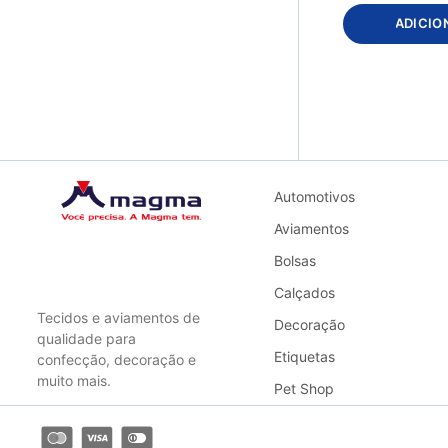
CM091 - Cobre light
ADICIO
CM095 - Ouro light
CM137 - Branco
Holográfico
CP061 - Verde
CP067 - Vermelho
CS004 - Amarelo
Canário
Automotivos
CS006 - Amarelo Ouro
Aviamentos
CS010 - Azul BB
CS012 - Azul Marinho
Bolsas
CS013 - Azul Royal
Calçados
CS014 - Azul Turquesa
Tecidos e aviamentos de
Decoração
CS017 - Bege
qualidade para
CS019 - Bordô
Etiquetas
confecção, decoração e
CS020 - Branco
muito mais.
Pet Shop
CS023 - Café
CS025 - Caramelo