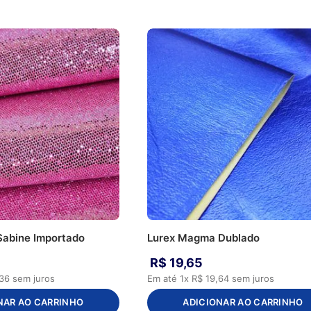
 Sabine Importado
Lurex Magma Dublado
R$
19
,
65
36
sem juros
Em até
1
x
R$
19
,
64
sem juros
NAR AO CARRINHO
ADICIONAR AO CARRINHO