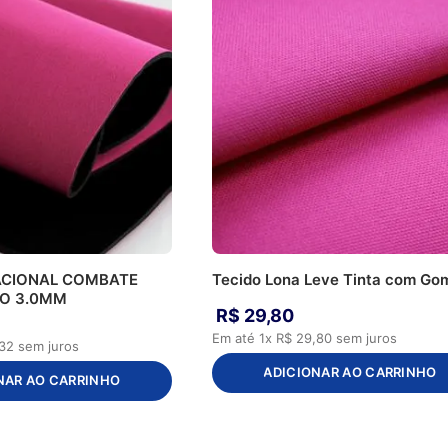
ACIONAL COMBATE
Tecido Lona Leve Tinta com Go
AO 3.0MM
R$
29
,
80
Em até
1
x
R$
29
,
80
sem juros
32
sem juros
ADICIONAR AO CARRINHO
NAR AO CARRINHO