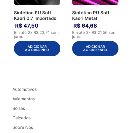
Sintético PU Soft
Sintético PU Soft
Kaori 0.7 Importado
Kaori Metal
R$
47
,
50
R$
64
,
68
Em até
2
x
R$
23
,
74
sem
Em até
3
x
R$
21
,
56
sem
juros
juros
ADICIONAR
ADICIONAR
AO CARRINHO
AO CARRINHO
Automotivos
Aviamentos
Bolsas
Calçados
Sobre Nós