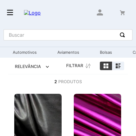
Buscar
Automotivos
Aviamentos
Bolsas
C
FILTRAR
RELEVÂNCIA
2
PRODUTOS