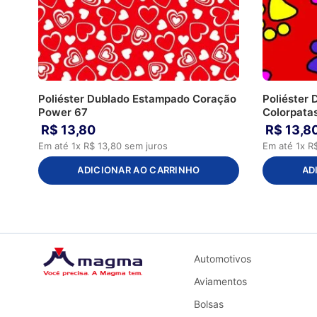
Poliéster Dublado Estampado Coração
Poliéster
Power 67
Colorpata
R$
13
,
80
R$
13
,
8
Em até
1
x
R$
13
,
80
sem juros
Em até
1
x
R
ADICIONAR AO CARRINHO
AD
Automotivos
Aviamentos
Bolsas