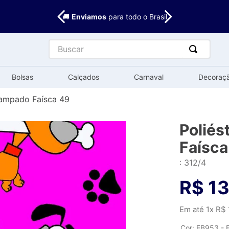
🚚
Enviamos
para todo o Brasil
Buscar
Bolsas
Calçados
Carnaval
Decoraç
tampado Faísca 49
Poliés
Faísca
:
312/4
R$
13
Em até
1
x
R$
Cor
:
EB953 - 