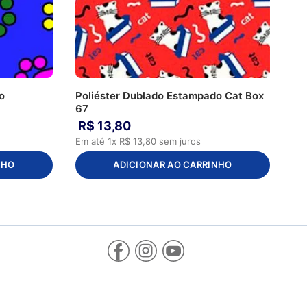
o
Poliéster Dublado Estampado Cat Box
67
R$
13
,
80
Em até
1
x
R$
13
,
80
sem juros
NHO
ADICIONAR AO CARRINHO