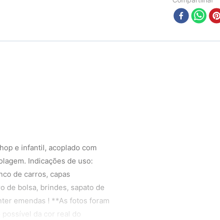
op e infantil, acoplado com
olagem. Indicações de uso:
nco de carros, capas
ro de bolsa, brindes, sapato de
ter emendas ! **As fotos foram
possível da cor real do