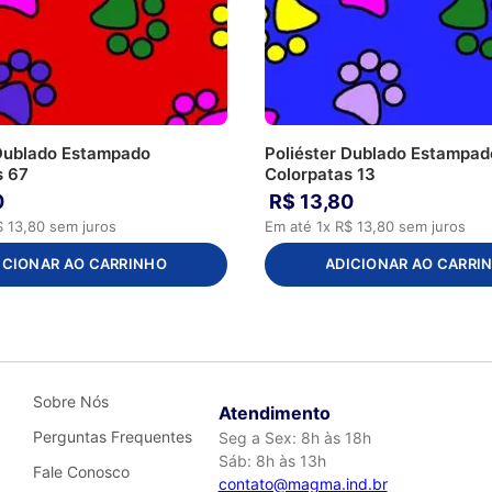
 Dublado Estampado
Poliéster Dublado Estampad
s 67
Colorpatas 13
0
R$
13
,
80
$
13
,
80
sem juros
Em até
1
x
R$
13
,
80
sem juros
ICIONAR AO CARRINHO
ADICIONAR AO CARRI
Sobre Nós
Atendimento
Perguntas Frequentes
Seg a Sex: 8h às 18h
Sáb: 8h às 13h
Fale Conosco
contato@magma.ind.br