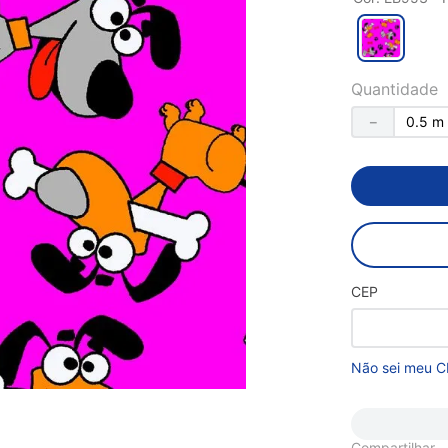
Quantidade
－
CEP
Não sei meu C
Compartilhar