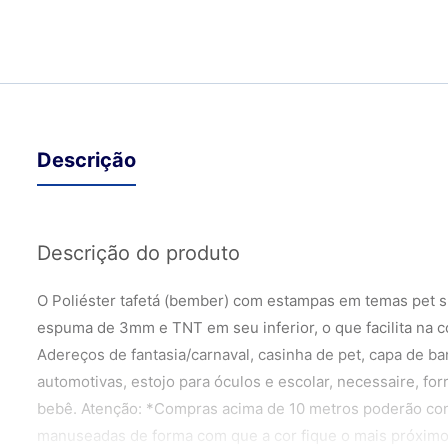
Descrição
Descrição do produto
O Poliéster tafetá (bember) com estampas em temas pet sh
espuma de 3mm e TNT em seu inferior, o que facilita na c
Adereços de fantasia/carnaval, casinha de pet, capa de ba
automotivas, estojo para óculos e escolar, necessaire, for
bebê. Atenção: *Compras acima de 10 metros poderão con
manuseadas de forma com que a cor fique o mais próximo 