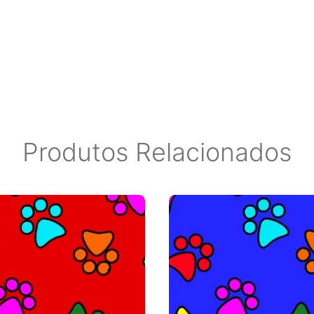
 do monitor. ***Ao escolher o
 para ser entregue aos
r eventuais marcas no material.
Jadlog.
Produtos Relacionados