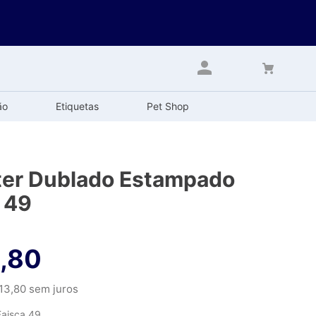
ão
Etiquetas
Pet Shop
ter Dublado Estampado
 49
,
80
13
,
80
sem juros
Faisca 49