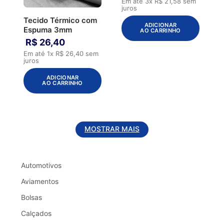
Em até
3
x
R$
21
,
58
sem
juros
Tecido Térmico com
ADICIONAR
Espuma 3mm
AO CARRINHO
R$
26
,
40
Em até
1
x
R$
26
,
40
sem
juros
ADICIONAR
AO CARRINHO
MOSTRAR MAIS
Automotivos
Aviamentos
Bolsas
Calçados