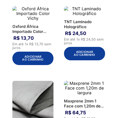
TNT Laminado
Oxford África
Holográfico
Importado Color
R$
24
,
50
Vichy
R$
13
,
70
Em até
1
x
R$
24
,
50
sem
juros
Em até
1
x
R$
13
,
70
sem
juros
ADICIONAR
AO CARRINHO
ADICIONAR
AO CARRINHO
Maxprene 2mm 1
Face com 1,20m de
largura
R$
64
,
75