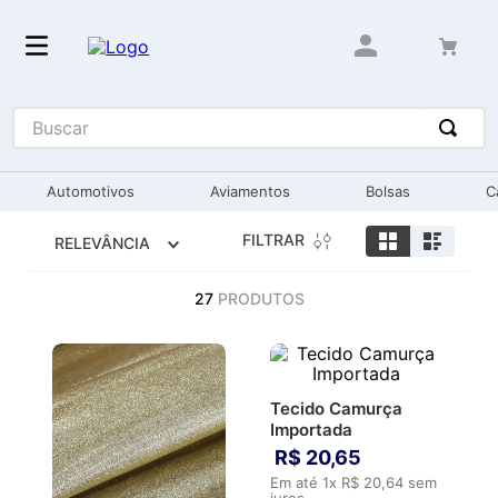
Buscar
Automotivos
Aviamentos
Bolsas
C
FILTRAR
RELEVÂNCIA
27
PRODUTOS
Tecido Camurça
Importada
R$
20
,
65
Em até
1
x
R$
20
,
64
sem
juros