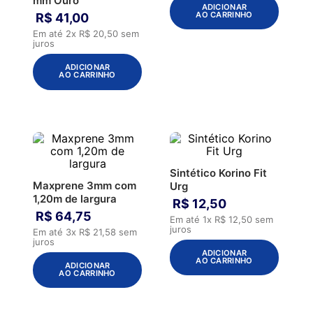
mm Ouro
ADICIONAR
AO CARRINHO
R$
41
,
00
Em até
2
x
R$
20
,
50
sem
juros
ADICIONAR
AO CARRINHO
Sintético Korino Fit
Maxprene 3mm com
Urg
1,20m de largura
R$
12
,
50
R$
64
,
75
Em até
1
x
R$
12
,
50
sem
juros
Em até
3
x
R$
21
,
58
sem
juros
ADICIONAR
AO CARRINHO
ADICIONAR
AO CARRINHO