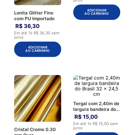
ADICIONAR
Lonita Glitter Fino
AO CARRINHO
com PU Importado
R$
36
,
30
Em até
1
x
R$
36
,
30
sem
juros
ADICIONAR
AO CARRINHO
Tergal com 2,40m de
largura bandeira do
Brasil 32 x 24,5 cm
R$
15
,
00
Em até
1
x
R$
15
,
00
sem
juros
Cristal Cromo 0.30