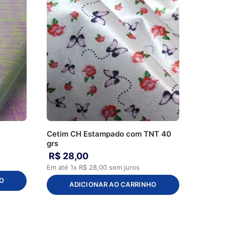
Cetim CH Estampado com TNT 40
grs
R$
28
,
00
Em até
1
x
R$
28
,
00
sem juros
O
ADICIONAR AO CARRINHO