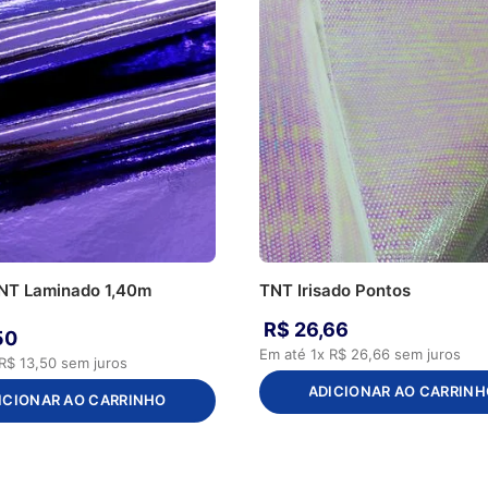
TNT Laminado 1,40m
TNT Irisado Pontos
R$
26
,
66
50
Em até
1
x
R$
26
,
66
sem juros
R$
13
,
50
sem juros
ADICIONAR AO CARRINH
ICIONAR AO CARRINHO