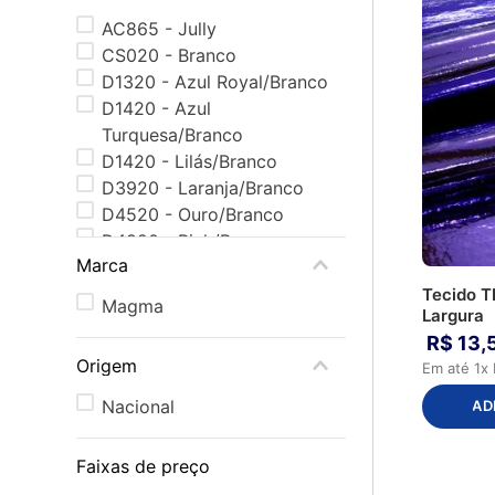
AC865 - Jully
CS020 - Branco
D1320 - Azul Royal/Branco
D1420 - Azul
Turquesa/Branco
D1420 - Lilás/Branco
D3920 - Laranja/Branco
D4520 - Ouro/Branco
D4920 - Pink/Branco
Marca
D5020 - Prata/Branco
D5120 - Prata Velho/Branco
Tecido 
Magma
Largura
D5252 - Preto/Preto
R$
13
,
D9520 - Ouro Light/Branco
Origem
Em até
1
x
Nacional
AD
Faixas de preço