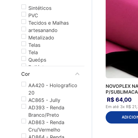
Sintéticos
PVC
Tecidos e Malhas
artesanando
Metalizado
Telas
Tela
Queóps
Poliéster
Cor
Espumas
TNT
AA420 - Holografico
NOVOPLEX N
Studio
P/SUBLIMAC
20
Lona
R$
64
,
00
AC865 - Jully
Holográfico
Em até
3
x
R$
21
,
AD393 - Renda
Spumapack
Branco/Preto
ADICIO
Glitter
AD863 - Renda
Estampado
Cru/Vermelho
PU
AD864 - Renda