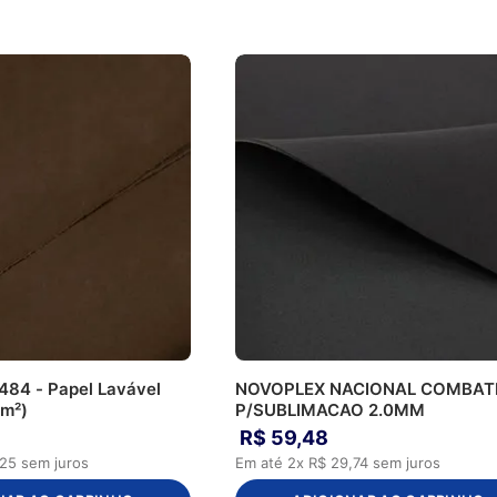
484 - Papel Lavável
NOVOPLEX NACIONAL COMBAT
 m²)
P/SUBLIMACAO 2.0MM
R$
59
,
48
25
sem juros
Em até
2
x
R$
29
,
74
sem juros