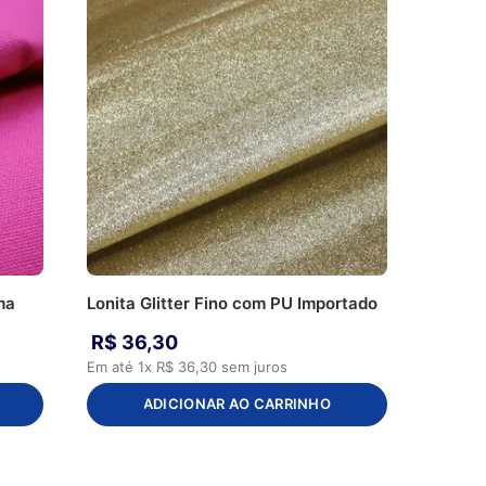
ma
Lonita Glitter Fino com PU Importado
R$
36
,
30
Em até
1
x
R$
36
,
30
sem juros
ADICIONAR AO CARRINHO