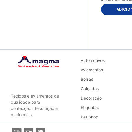
CS019 - Bordô
ADICIO
CS020 - Branco
CS023 - Café
CS025 - Caramelo
CS026 - Chocolate
CS028 - Cinza
CS033 - Creme
CS034 - Cru
Automotivos
CS037 - Grafite
CS039 - Laranja
Aviamentos
CS041 - Lilás
Bolsas
CS042 - Marrom
Calçados
CS052 - Preto
Tecidos e aviamentos de
CS053 - Rato
Decoração
qualidade para
CS054 - Rosa BB
Etiquetas
confecção, decoração e
CS057 - Roxo
muito mais.
Pet Shop
CS062 - Verde
Bandeira