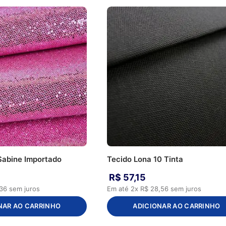
 Sabine Importado
Tecido Lona 10 Tinta
R$
57
,
15
36
sem juros
Em até
2
x
R$
28
,
56
sem juros
NAR AO CARRINHO
ADICIONAR AO CARRINHO