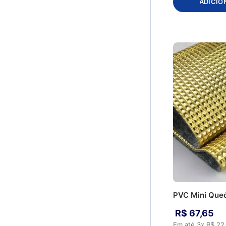
ADICIO
CC049 - Pink
CC055 - Rosa Especial
CC064 - Verde Limão
CC082 - Rosa
CM032 - Cobre
CM038 - Ouro Velho
CM045 - Ouro
CM050 - Prata
CM051 - Prata Velho
CM091 - Cobre light
CM095 - Ouro light
CP061 - Verde
CP067 - Vermelho
CS006 - Amarelo Ouro
CS010 - Azul BB
CS012 - Azul Marinho
PVC Mini Que
CS013 - Azul Royal
CS014 - Azul Turquesa
R$
67
,
65
CS017 - Bege
Em até
3
x
R$
22