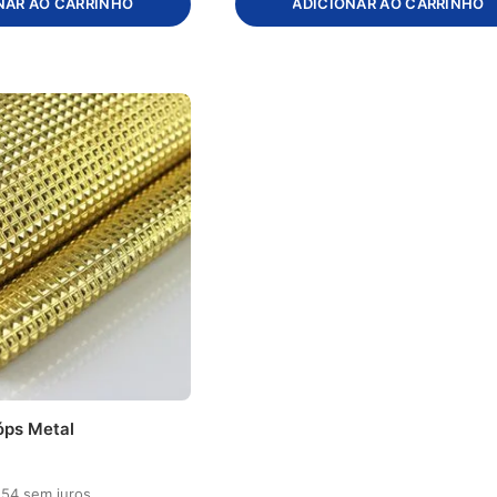
NAR AO CARRINHO
ADICIONAR AO CARRINHO
óps Metal
,
54
sem juros