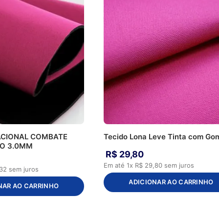
ACIONAL COMBATE
Tecido Lona Leve Tinta com Go
AO 3.0MM
R$
29
,
80
Em até
1
x
R$
29
,
80
sem juros
32
sem juros
ADICIONAR AO CARRINHO
NAR AO CARRINHO