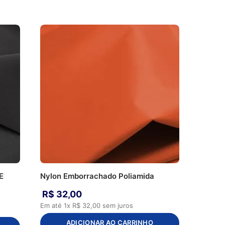
E
Nylon Emborrachado Poliamida
R$
32
,
00
Em até
1
x
R$
32
,
00
sem juros
ADICIONAR AO CARRINHO