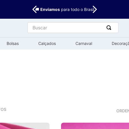
🚚
Enviamos
para todo o Brasil
Buscar
Bolsas
Calçados
Carnaval
Decoraç
TOS
ORDE