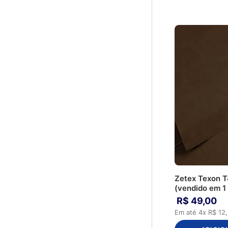
AF381 - Epcot 13
Cetim
AF384 - Queops 28
Carapinha
AF499 - Ossinho 41/52
AF819 - Zig Poa
20/FH104
AF820 - Zig Poa
49/FH104
AF821 - Zig Poa
14/FH104
AF845 - Mini Epcot
AF925 - Leopardo
Médio 17
AG001 - Mini Epcot
AG003 - Arraia 20
AG005 - Arraia
Zetex Texon T
CC005 - Amarelo
(vendido em 1
Limão
R$
49
,
00
CC040 - Laranja
Em até
4
x
R$
12
,
Especial