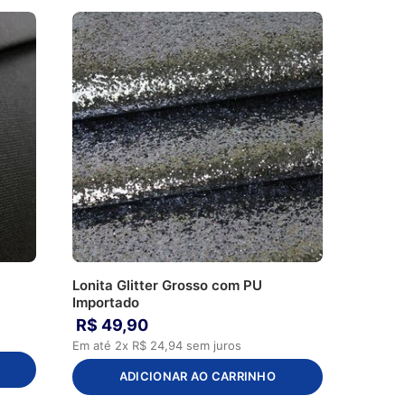
Lonita Glitter Grosso com PU
Importado
R$
49
,
90
Em até
2
x
R$
24
,
94
sem juros
ADICIONAR AO CARRINHO