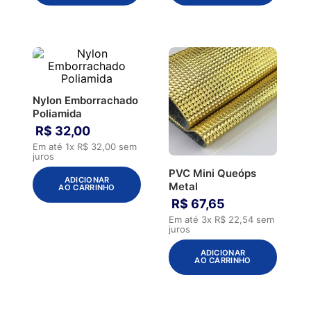
Nylon Emborrachado
Poliamida
R$
32
,
00
Em até
1
x
R$
32
,
00
sem
juros
PVC Mini Queóps
ADICIONAR
Metal
AO CARRINHO
R$
67
,
65
Em até
3
x
R$
22
,
54
sem
juros
ADICIONAR
AO CARRINHO