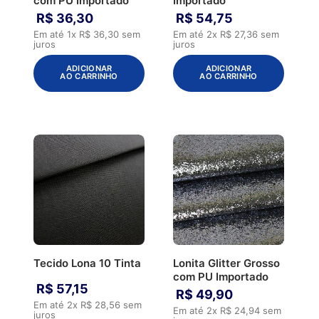
com PU Importado
Importado
R$
36
,
30
R$
54
,
75
Em até
1
x
R$
36
,
30
sem
Em até
2
x
R$
27
,
36
sem
juros
juros
ADICIONAR
ADICIONAR
AO CARRINHO
AO CARRINHO
Tecido Lona 10 Tinta
Lonita Glitter Grosso
com PU Importado
R$
57
,
15
R$
49
,
90
Em até
2
x
R$
28
,
56
sem
Em até
2
x
R$
24
,
94
sem
juros