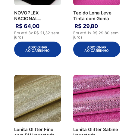
NOVOPLEX
Tecido Lona Leve
NACIONAL
Tinta com Goma
COMBATE
R$
64
,
00
R$
29
,
80
P/SUBLIMACAO
Em até
3
x
R$
21
,
32
sem
Em até
1
x
R$
29
,
80
sem
3.0MM
juros
juros
ADICIONAR
ADICIONAR
AO CARRINHO
AO CARRINHO
Lonita Glitter Fino
Lonita Glitter Sabine