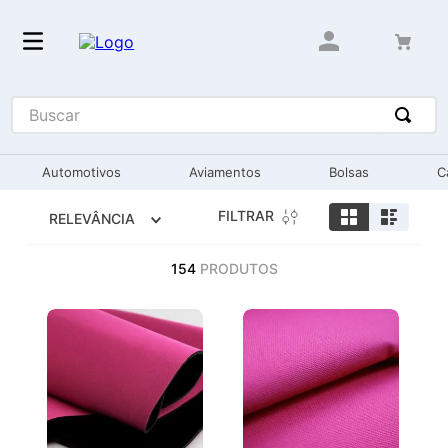
Buscar
Automotivos
Aviamentos
Bolsas
C
FILTRAR
RELEVÂNCIA
154
PRODUTOS