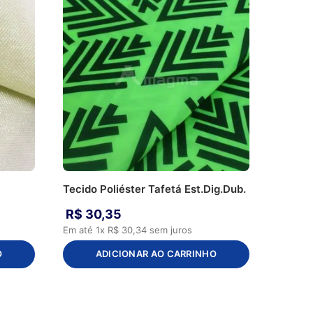
Tecido Poliéster Tafetá Est.Dig.Dub.
R$
30
,
35
Em até
1
x
R$
30
,
34
sem juros
O
ADICIONAR AO CARRINHO