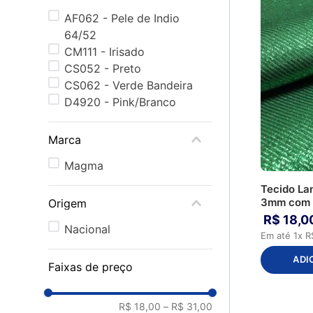
AF062 - Pele de Indio
64/52
CM111 - Irisado
CS052 - Preto
CS062 - Verde Bandeira
D4920 - Pink/Branco
Marca
Magma
Tecido La
3mm com
Origem
R$
18
,
0
Nacional
Em até
1
x
R
ADI
Faixas de preço
R$ 18,00
–
R$ 31,00