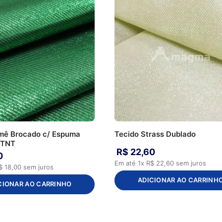
mê Brocado c/ Espuma
Tecido Strass Dublado
 TNT
R$
22
,
60
0
Em até
1
x
R$
22
,
60
sem juros
$
18
,
00
sem juros
ADICIONAR AO CARRINH
CIONAR AO CARRINHO