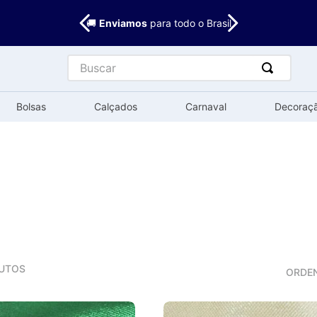
🚚
Enviamos
para todo o Brasil
Buscar
Bolsas
Calçados
Carnaval
Decoraç
UTOS
ORDE