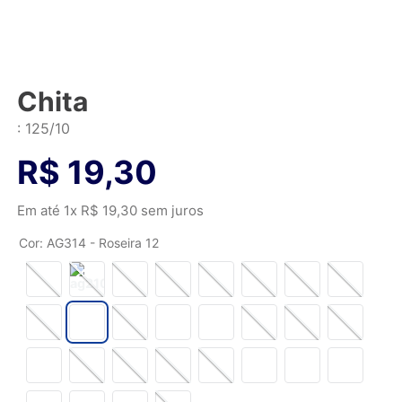
Chita
:
125/10
R$
19
,
30
Em até
1
x
R$
19
,
30
sem juros
Cor
:
AG314 - Roseira 12