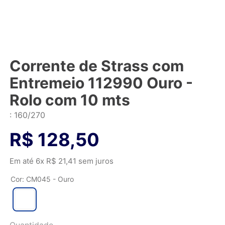
Corrente de Strass com
Entremeio 112990 Ouro -
Rolo com 10 mts
:
160/270
R$
128
,
50
Em até
6
x
R$
21
,
41
sem juros
Cor
:
CM045 - Ouro
Quantidade