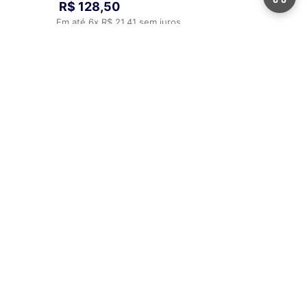
R$
128
,
50
Em até
6
x
R$
21
,
41
sem juros
ADICIONAR AO CARRINHO
Automotivos
Aviamentos
Bolsas
Calçados
Sobre Nós
Perguntas Frequentes
Fale Conosco