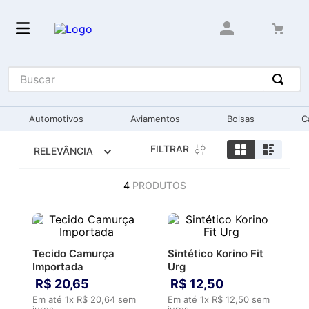
Buscar
Automotivos
Aviamentos
Bolsas
C
FILTRAR
RELEVÂNCIA
4
PRODUTOS
Tecido Camurça
Sintético Korino Fit
Importada
Urg
R$
20
,
65
R$
12
,
50
Em até
1
x
R$
20
,
64
sem
Em até
1
x
R$
12
,
50
sem
juros
juros