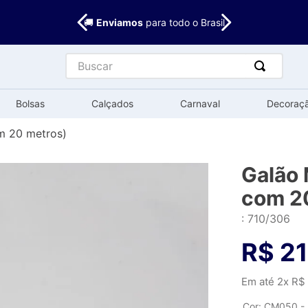
🚚
Enviamos
para todo o Brasil
Buscar
Bolsas
Calçados
Carnaval
Decoraç
om 20 metros)
Galão 
com 2
:
710/306
R$
21
Em até
2
x
R$
Cor
:
CM050 - 