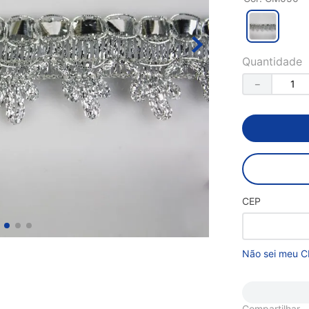
Quantidade
－
CEP
Não sei meu C
Compartilhar