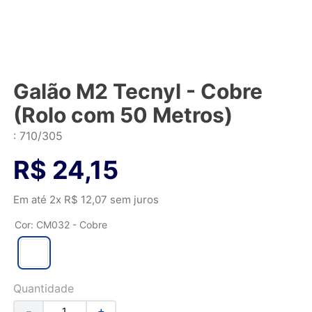
Galão M2 Tecnyl - Cobre
(Rolo com 50 Metros)
:
710/305
R$
24
,
15
Em até
2
x
R$
12
,
07
sem juros
Cor
:
CM032 - Cobre
Quantidade
－
＋