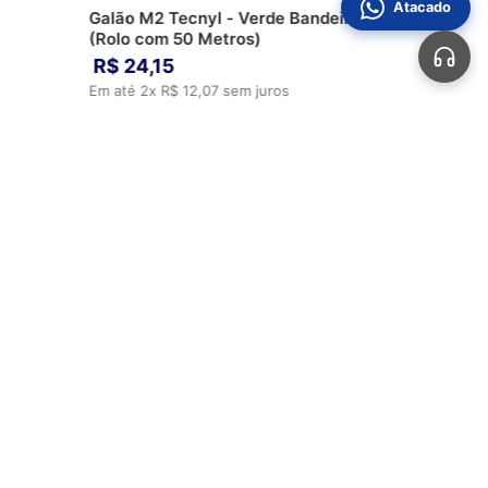
Atacado
Galão M2 Tecnyl - Verde Bandeira
(Rolo com 50 Metros)
R$
24
,
15
Em até
2
x
R$
12
,
07
sem juros
ADICIONAR AO CARRINHO
Automotivos
Aviamentos
Bolsas
Calçados
Sobre Nós
Perguntas Frequentes
Fale Conosco