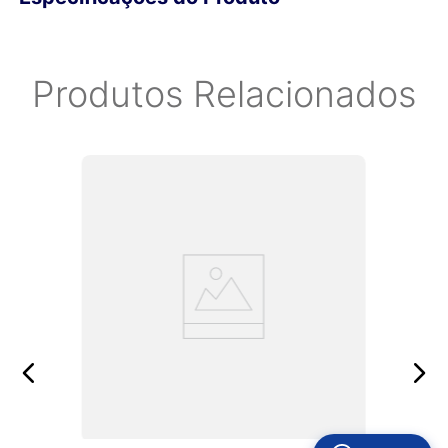
qualidade, opte por Transportadora.
Produtos Relacionados