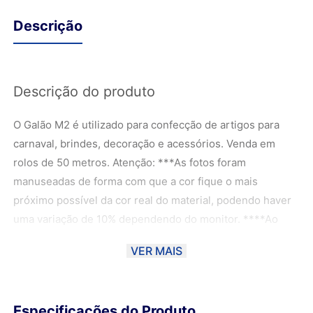
Descrição
Descrição do produto
O Galão M2 é utilizado para confecção de artigos para
carnaval, brindes, decoração e acessórios. Venda em
rolos de 50 metros. Atenção: ***As fotos foram
manuseadas de forma com que a cor fique o mais
próximo possível da cor real do material, podendo haver
uma variação de 10% dependendo do monitor. ****Ao
escolher o método de envio PAC ou SEDEX, o material
VER MAIS
poderá ser DOBRADO para ser entregue aos Correios.
Sendo assim, a Magma não se responsabiliza por
eventuais marcas no material. Para garantir melhor
Especificações do Produto