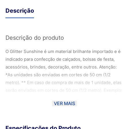
Descrição
Descrição do produto
O Glitter Sunshine é um material brilhante importado e é
indicado para confecção de calçados, bolsas de festa,
acessórios, brindes, decoração, entre outros. Atenção:
*As unidades são enviadas em cortes de 50 cm (1/2
metro). ** Em caso de compra de mais de 1 unidade, elas
serão enviadas em cortes de 50 cm (1/2 metro). Exemplo:
- 2 unidades de 50 cm - 1 metro; - 3 unidades de 50 cm -
VER MAIS
1,5 metros; - 4 unidades de 50 cm - 2 metros; ***As fotos
foram manuseadas de forma com que a cor fique o mais
próximo possível da cor real do material, podendo haver
Especificações do Produto