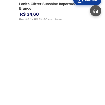
Atacado
Lonita Glitter Sunshine Importado
Branco
R$
34
,
60
Em até
1
x
R$
34
,
60
sem juros
ADICIONAR AO CARRINHO
Automotivos
Aviamentos
Bolsas
Calçados
Sobre Nós
Perguntas Frequentes
Fale Conosco