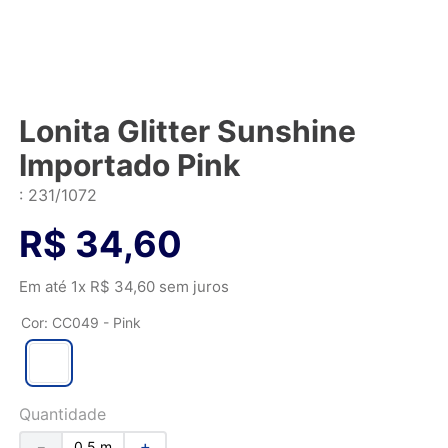
Lonita Glitter Sunshine
Importado Pink
:
231/1072
R$
34
,
60
Em até
1
x
R$
34
,
60
sem juros
Cor
:
CC049 - Pink
Quantidade
－
＋