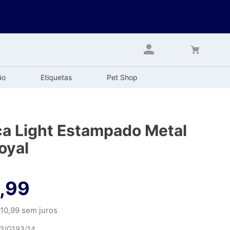
ão
Etiquetas
Pet Shop
a Light Estampado Metal
oyal
,
99
10
,
99
sem juros
13/G193/14