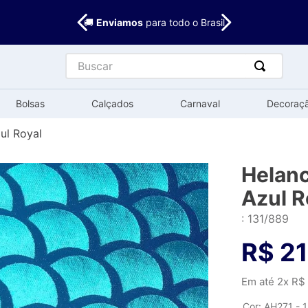
🚚
Enviamos
para todo o Brasil
Buscar
Bolsas
Calçados
Carnaval
Decoraç
ul Royal
Helanc
Azul R
:
131/889
R$
21
Em até
2
x
R$
Cor
:
AH271 - 