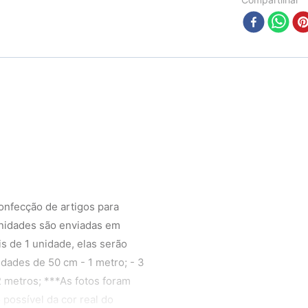
confecção de artigos para
unidades são enviadas em
s de 1 unidade, elas serão
idades de 50 cm - 1 metro; - 3
2 metros; ***As fotos foram
possível da cor real do