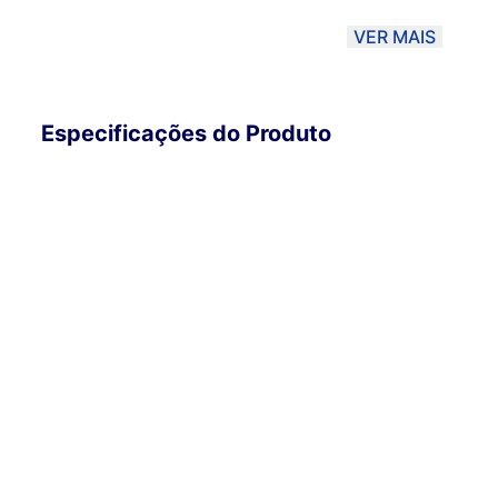
material, podendo haver uma variação de 10% dependendo
VER MAIS
método de envio PAC ou SEDEX, o material poderá ser D
Correios. Sendo assim, a Magma não se responsabiliza po
Para garantir melhor qualidade, opte por Transportadora.
Especificações do Produto