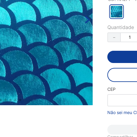
Quantidade
－
CEP
Não sei meu C
Compartilhar