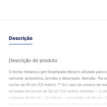
Descrição
Descrição do produto
O tecido Helanca Light Estampado Metal é utilizado para 
carnaval, acessórios, brindes e decoração. Atenção: *As 
cortes de 50 cm (1/2 metro). ** Em caso de compra de mai
enviadas em cortes de 50 cm (1/2 metro). Exemplo: - 2 un
unidades de 50 cm - 1,5 metros; - 4 unidades de 50 cm - 
manuseadas de forma com que a cor fique o mais próximo 