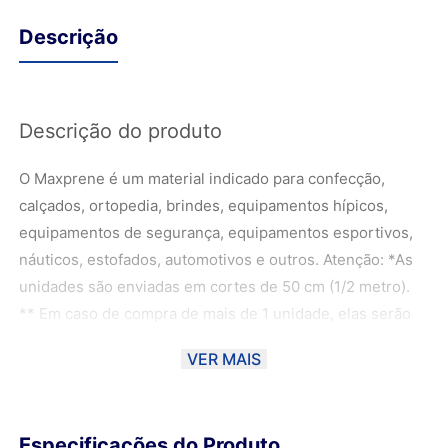
Descrição
Descrição do produto
O Maxprene é um material indicado para confecção,
calçados, ortopedia, brindes, equipamentos hípicos,
equipamentos de segurança, equipamentos esportivos,
náuticos, estofados, automotivos e outros. Atenção: *As
unidades são enviadas em cortes de 50 cm (1/2 metro).
** Em caso de compra de mais de 1 unidade, elas serão
enviadas em cortes de 50 cm (1/2 metro). Exemplo: - 2
VER MAIS
unidades de 50 cm - 1 metro; - 3 unidades de 50 cm - 1,5
metros; - 4 unidades de 50 cm - 2 metros; ***As fotos
foram manuseadas de forma com que a cor fique o mais
Especificações do Produto