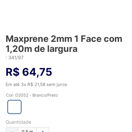
Maxprene 2mm 1 Face com
1,20m de largura
:
341/97
R$
64
,
75
Em até
3
x
R$
21
,
58
sem juros
Cor
:
D2052 - Branco/Preto
Quantidade
－
＋