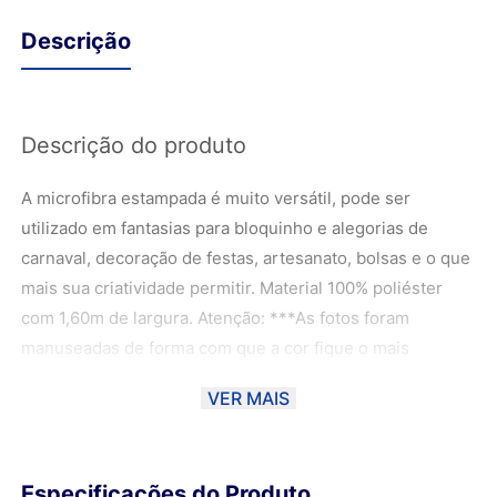
Descrição
Descrição do produto
A microfibra estampada é muito versátil, pode ser
utilizado em fantasias para bloquinho e alegorias de
carnaval, decoração de festas, artesanato, bolsas e o que
mais sua criatividade permitir. Material 100% poliéster
com 1,60m de largura. Atenção: ***As fotos foram
manuseadas de forma com que a cor fique o mais
próximo possível da cor real do material, podendo haver
VER MAIS
uma variação de 10% dependendo do monitor. ****Ao
escolher o método de envio PAC ou SEDEX, o material
poderá ser DOBRADO para ser entregue aos Correios.
Especificações do Produto