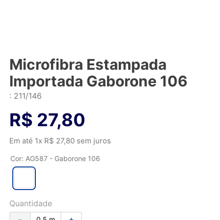
Microfibra Estampada
Importada Gaborone 106
:
211/146
R$
27
,
80
Em até
1
x
R$
27
,
80
sem juros
Cor
:
AG587 - Gaborone 106
Quantidade
－
＋