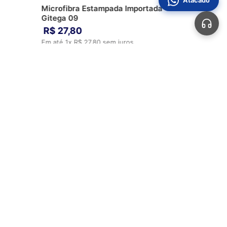
Atacado
Microfibra Estampada Importada
Gitega 09
R$
27
,
80
Em até
1
x
R$
27
,
80
sem juros
ADICIONAR AO CARRINHO
Automotivos
Aviamentos
Bolsas
Calçados
Sobre Nós
Perguntas Frequentes
Fale Conosco