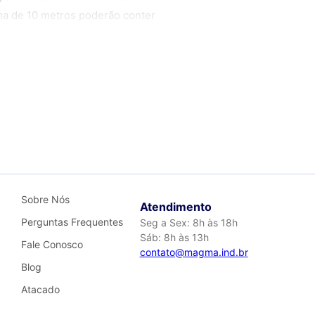
ma de 10 metros poderão conter
 a cor fique o mais próximo
iação de 10% dependendo do
X, o material será DOBRADO
o se responsabiliza por
ade, opte por Transportadora.
Sobre Nós
Atendimento
Perguntas Frequentes
Seg a Sex: 8h às 18h
Sáb: 8h às 13h
Fale Conosco
contato@magma.ind.br
Blog
Atacado