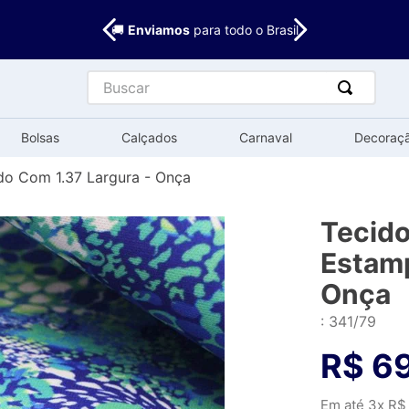
🚚
Enviamos
para todo o Brasil
Buscar
Bolsas
Calçados
Carnaval
Decoraç
o Com 1.37 Largura - Onça
Tecid
Estamp
Onça
:
341/79
R$
6
Em até
3
x
R$