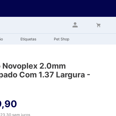
ão
Etiquetas
Pet Shop
o Novoplex 2.0mm
ado Com 1.37 Largura -
9
,
90
23
,
30
sem juros