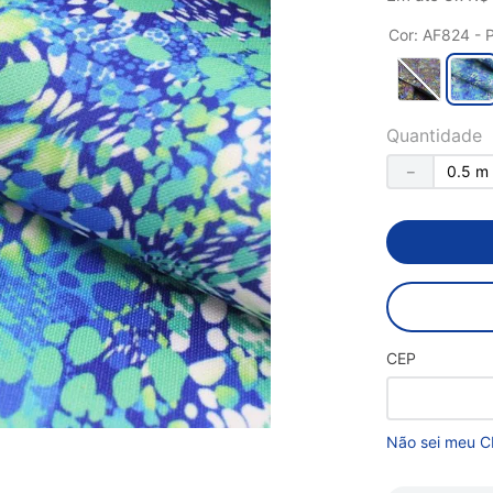
Cor
:
AF824 - 
Quantidade
－
CEP
Não sei meu C