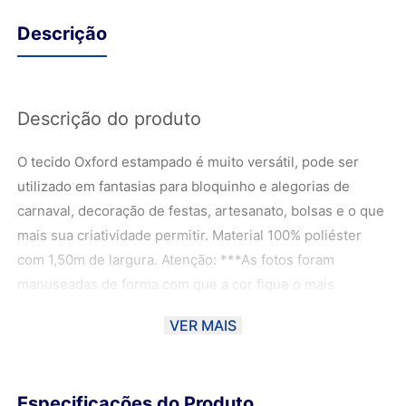
Descrição
Descrição do produto
O tecido Oxford estampado é muito versátil, pode ser
utilizado em fantasias para bloquinho e alegorias de
carnaval, decoração de festas, artesanato, bolsas e o que
mais sua criatividade permitir. Material 100% poliéster
com 1,50m de largura. Atenção: ***As fotos foram
manuseadas de forma com que a cor fique o mais
próximo possível da cor real do material, podendo haver
VER MAIS
uma variação de 10% dependendo do monitor. ****Ao
escolher o método de envio PAC ou SEDEX, o material
poderá ser DOBRADO para ser entregue aos Correios.
Especificações do Produto