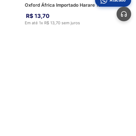
Atacado
Oxford África Importado Harare 12
R$
13
,
70
Em até
1
x
R$
13
,
70
sem juros
ADICIONAR AO CARRINHO
Automotivos
Aviamentos
Bolsas
Calçados
Sobre Nós
Perguntas Frequentes
Fale Conosco