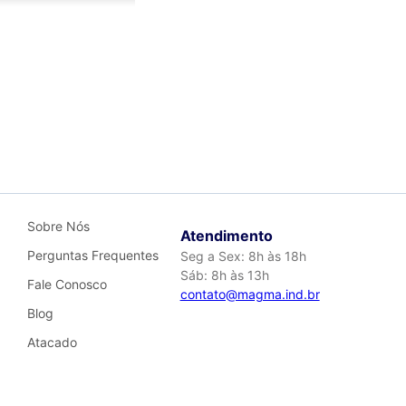
Atenção:
Sobre Nós
**As fotos foram manuseadas
Atendimento
Perguntas Frequentes
Seg a Sex: 8h às 18h
cor real do material, podendo
Sáb: 8h às 13h
o escolher o método de envio
Fale Conosco
contato@magma.ind.br
ue aos Correios. Sendo assim,
Blog
terial. Para garantir melhor
Atacado