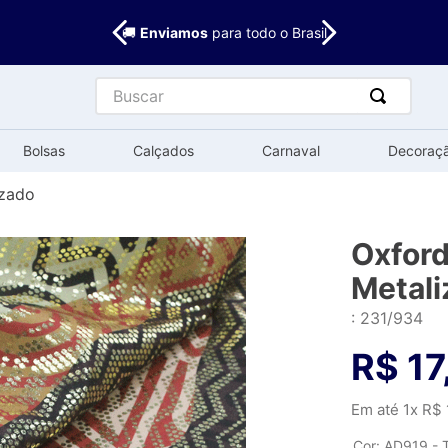
🚚
Enviamos
para todo o Brasil
Buscar
Bolsas
Calçados
Carnaval
Decoraç
izado
Oxford
Metali
:
231/934
R$
17
Em até
1
x
R$
Cor
:
AD919 - T