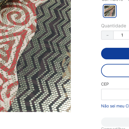
Quantidade
－
CEP
Não sei meu C
Compartilhar