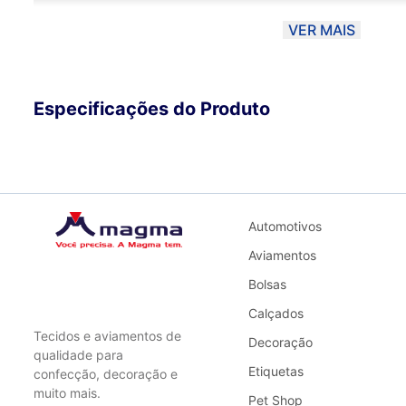
VER MAIS
Especificações do Produto
Automotivos
*Compras acima de 10 metros poderão conter emendas ! 
Aviamentos
de forma com que a cor fique o mais próximo possível da 
haver uma variação de 10% dependendo do monitor. ***A
Bolsas
PAC ou SEDEX, o material será DOBRADO para ser entreg
Calçados
a Magma não se responsabiliza por eventuais marcas no ma
Tecidos e aviamentos de
Decoração
qualidade, opte por Transportadora.
qualidade para
Etiquetas
confecção, decoração e
muito mais.
Pet Shop