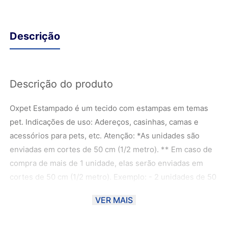
Descrição
Descrição do produto
Oxpet Estampado é um tecido com estampas em temas
pet. Indicações de uso: Adereços, casinhas, camas e
acessórios para pets, etc. Atenção: *As unidades são
enviadas em cortes de 50 cm (1/2 metro). ** Em caso de
compra de mais de 1 unidade, elas serão enviadas em
cortes de 50 cm (1/2 metro). Exemplo: - 2 unidades de 50
cm - 1 metro; - 3 unidades de 50 cm - 1,5 metros; - 4
VER MAIS
unidades de 50 cm - 2 metros; ***As fotos foram
manuseadas de forma com que a cor fique o mais