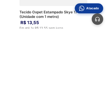
Atacado
Tecido Oxpet Estampado Skye 17
(Unidade com 1 metro)
R$
13
,
55
Em até
1
x
R$
13
,
55
sem juros
ADICIONAR AO CARRINHO
Automotivos
Aviamentos
Bolsas
Calçados
Sobre Nós
Perguntas Frequentes