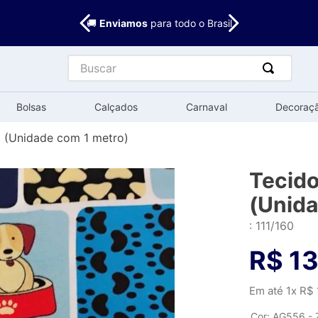
🚚
Enviamos
para todo o Brasil
Buscar
Bolsas
Calçados
Carnaval
Decoraç
 (Unidade com 1 metro)
Tecid
(Unida
:
111/160
R$
13
Em até
1
x
R$
Cor
:
AG556 - 