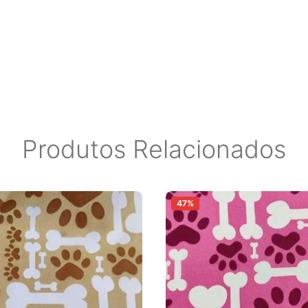
 do monitor. ****Ao escolher o
OBRADO para ser entregue aos
r eventuais marcas no material.
Produtos Relacionados
47%