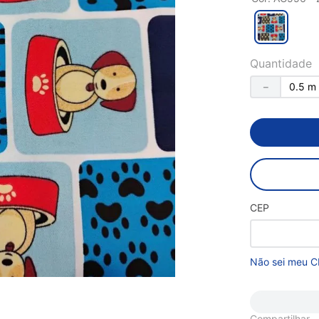
Quantidade
－
CEP
Não sei meu C
Compartilhar