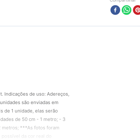
. Indicações de uso: Adereços,
s unidades são enviadas em
s de 1 unidade, elas serão
idades de 50 cm - 1 metro; - 3
2 metros; ***As fotos foram
possível da cor real do