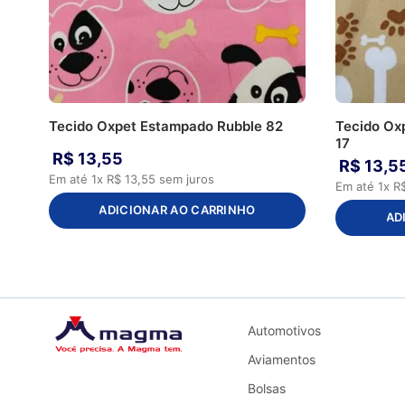
Tecido Oxpet Estampado Rubble 82
Tecido Ox
17
R$
13
,
55
R$
13
,
5
Em até
1
x
R$
13
,
55
sem juros
Em até
1
x
R
ADICIONAR AO CARRINHO
AD
Automotivos
Aviamentos
Bolsas