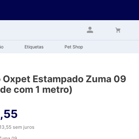
ão
Etiquetas
Pet Shop
o Oxpet Estampado Zuma 09
de com 1 metro)
,
55
13
,
55
sem juros
Zuma 09