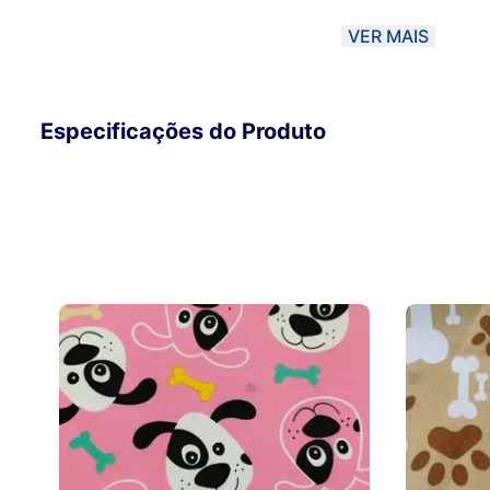
material, podendo haver uma variação de 10% dependendo
VER MAIS
método de envio PAC ou SEDEX, o material poderá ser D
Correios. Sendo assim, a Magma não se responsabiliza po
Para garantir melhor qualidade, opte por Transportadora.
Especificações do Produto