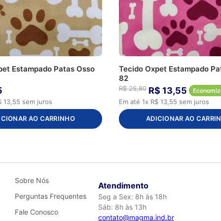
pet Estampado Patas Osso
Tecido Oxpet Estampado Pa
82
R$
25
,
80
5
R$
13
,
55
Economiz
$
13
,
55
sem juros
Em até
1
x
R$
13
,
55
sem juros
ICIONAR AO CARRINHO
ADICIONAR AO CARRI
Sobre Nós
Atendimento
Perguntas Frequentes
Seg a Sex: 8h às 18h
Sáb: 8h às 13h
Fale Conosco
contato@magma.ind.br