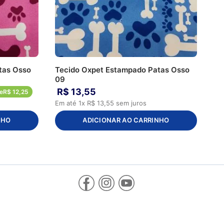
tas Osso
Tecido Oxpet Estampado Patas Osso
09
R$
13
,
55
e
R$
12
,
25
Em até
1
x
R$
13
,
55
sem juros
NHO
ADICIONAR AO CARRINHO