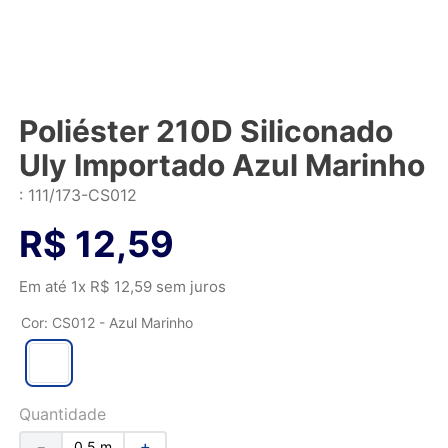
Poliéster 210D Siliconado
Uly Importado Azul Marinho
:
111/173-CS012
R$
12
,
59
Em até
1
x
R$
12
,
59
sem juros
Cor
:
CS012 - Azul Marinho
Quantidade
－
＋