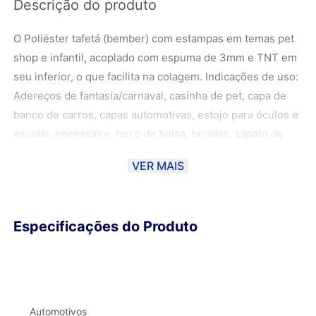
Descrição do produto
O Poliéster tafetá (bember) com estampas em temas pet
shop e infantil, acoplado com espuma de 3mm e TNT em
seu inferior, o que facilita na colagem. Indicações de uso:
Adereços de fantasia/carnaval, casinha de pet, capa de
banco de carros, capas automotivas, estojo para óculos e
escolar, necessaire, forro de bolsa, brindes, sapato de
bebê. Atenção: *Compras acima de 10 metros poderão
VER MAIS
conter emendas ! **As fotos foram manuseadas de forma
com que a cor fique o mais próximo possível da cor real
do material, podendo haver uma variação de 10%
Especificações do Produto
dependendo do monitor. ***Ao escolher o método de
envio PAC ou SEDEX, o material será DOBRADO para ser
entregue aos Correios. Sendo assim, a Magma não se
responsabiliza por eventuais marcas no material. Para
garantir melhor qualidade, opte pela Transportadora
Automotivos