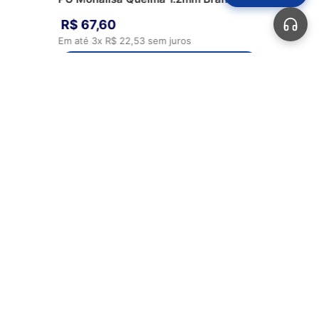
R$
67
,
60
Em até
3
x
R$
22
,
53
sem juros
ADICIONAR AO CARRINHO
Automotivos
Aviamentos
Bolsas
Calçados
Sobre Nós
Perguntas Frequentes
Fale Conosco