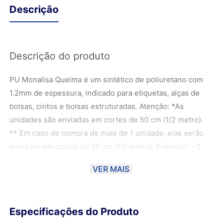
Descrição
Descrição do produto
PU Monalisa Queima é um sintético de poliuretano com
1.2mm de espessura, indicado para etiquetas, alças de
bolsas, cintos e bolsas estruturadas. Atenção: *As
unidades são enviadas em cortes de 50 cm (1/2 metro).
** Em caso de compra de mais de 1 unidade, elas serão
enviadas em cortes de 50 cm (1/2 metro). Exemplo: - 2
unidades de 50 cm - 1 metro; - 3 unidades de 50 cm - 1,5
VER MAIS
metros; - 4 unidades de 50 cm - 2 metros; ***As fotos
foram manuseadas de forma com que a cor fique o mais
próximo possível da cor real do material, podendo haver
Especificações do Produto
uma variação de 10% dependendo do monitor. ****Ao