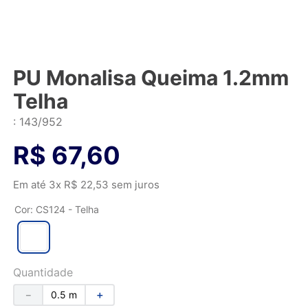
PU Monalisa Queima 1.2mm
Telha
:
143/952
R$
67
,
60
Em até
3
x
R$
22
,
53
sem juros
Cor
:
CS124 - Telha
Quantidade
－
＋