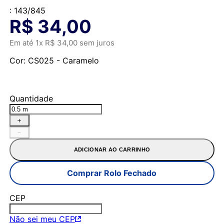
:
143/845
R$
34
,
00
Em até
1
x
R$
34
,
00
sem juros
Cor
:
CS025 - Caramelo
Quantidade
＋
－
ADICIONAR AO CARRINHO
Comprar Rolo Fechado
CEP
Não sei meu CEP