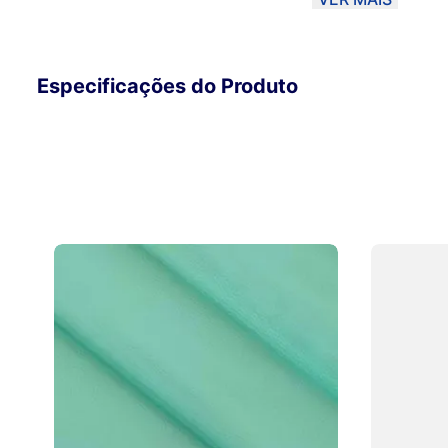
Especificações do Produto
calçados.
Atenção: *As unidades são enviadas em cortes de 50 cm (
compra de mais de 1 unidade, elas serão enviadas em cort
Exemplo: - 2 unidades de 50 cm - 1 metro; - 3 unidades de
unidades de 50 cm - 2 metros; ***As fotos foram manuse
fique o mais próximo possível da cor real do material, p
10% dependendo do monitor. ****Ao escolher o método d
material poderá ser DOBRADO para ser entregue aos Cor
não se responsabiliza por eventuais marcas no material. P
opte por Transportadora.