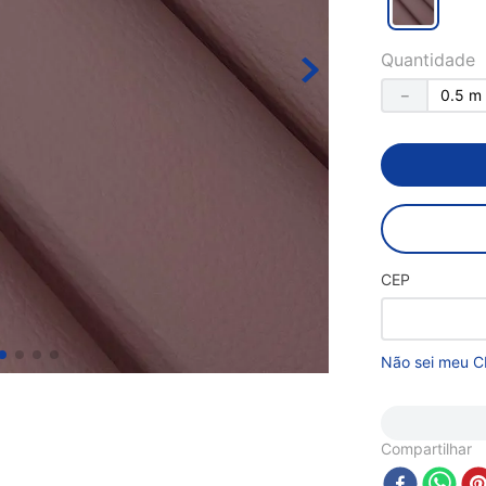
Quantidade
－
CEP
Não sei meu C
Compartilhar