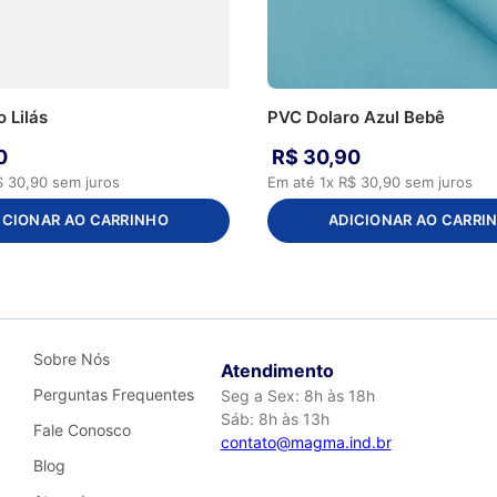
 Lilás
PVC Dolaro Azul Bebê
0
R$
30
,
90
$
30
,
90
sem juros
Em até
1
x
R$
30
,
90
sem juros
ICIONAR AO CARRINHO
ADICIONAR AO CARRI
Sobre Nós
Atendimento
Perguntas Frequentes
Seg a Sex: 8h às 18h
Sáb: 8h às 13h
Fale Conosco
contato@magma.ind.br
Blog