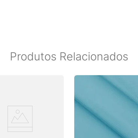
Produtos Relacionados
1/2 metro). ** Em caso de
es de 50 cm (1/2 metro).
 50 cm - 1,5 metros; - 4
adas de forma com que a cor
odendo haver uma variação de
e envio PAC ou SEDEX, o
reios. Sendo assim, a Magma
ara garantir melhor qualidade,