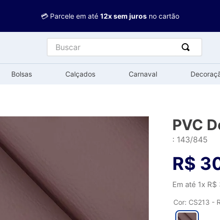
💳 Parcele em até
12x sem juros
no cartão
Buscar
Bolsas
Calçados
Carnaval
Decoraç
PVC D
:
143/845
R$
3
Em até
1
x
R$
Cor
:
CS213 - 