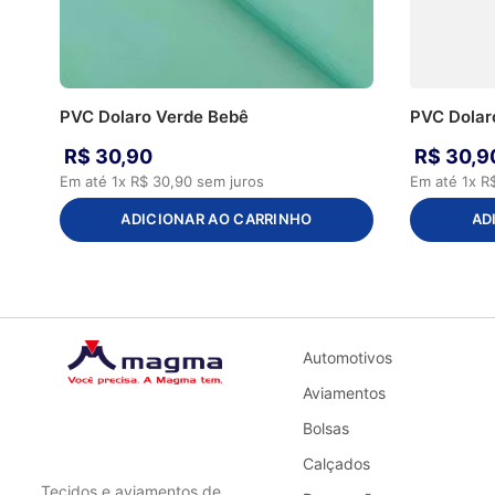
PVC Dolaro Verde Bebê
PVC Dolaro
R$
30
,
90
R$
30
,
9
Em até
1
x
R$
30
,
90
sem juros
Em até
1
x
R
ADICIONAR AO CARRINHO
AD
Automotivos
Aviamentos
Bolsas
Calçados
Tecidos e aviamentos de