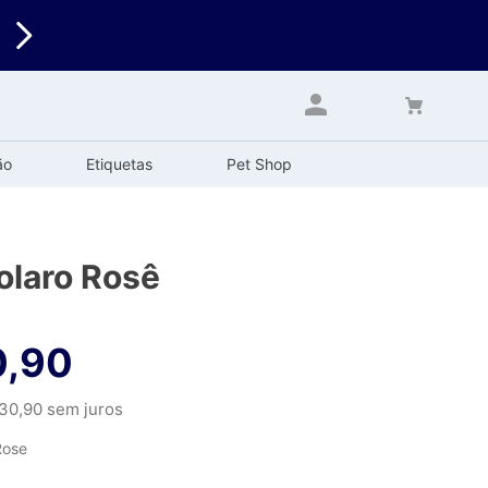
ão
Etiquetas
Pet Shop
olaro Rosê
0
,
90
30
,
90
sem juros
Rose