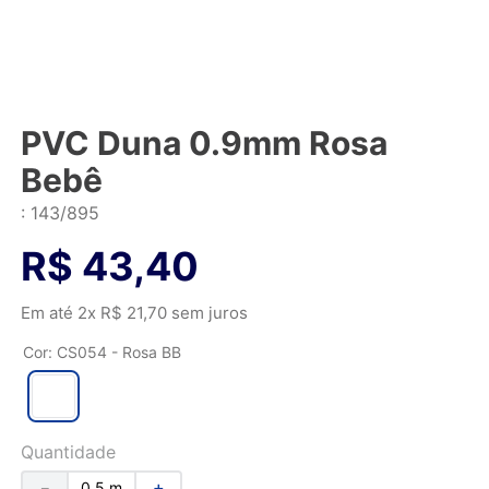
PVC Duna 0.9mm Rosa
Bebê
:
143/895
R$
43
,
40
Em até
2
x
R$
21
,
70
sem juros
Cor
:
CS054 - Rosa BB
Quantidade
－
＋