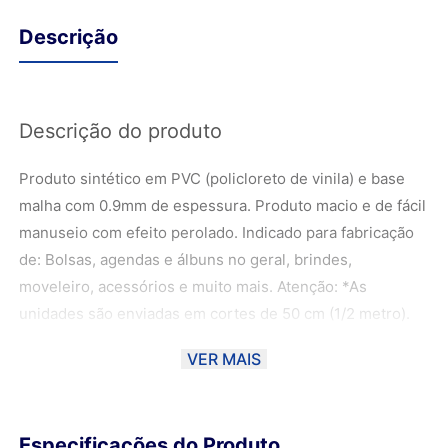
Descrição
Descrição do produto
Produto sintético em PVC (policloreto de vinila) e base
malha com 0.9mm de espessura. Produto macio e de fácil
manuseio com efeito perolado. Indicado para fabricação
de: Bolsas, agendas e álbuns no geral, brindes,
moveleiro, acessórios e muito mais. Atenção: *As
unidades são enviadas em cortes de 50 cm (1/2 metro).
** Em caso de compra de mais de 1 unidade, elas serão
VER MAIS
enviadas em cortes de 50 cm (1/2 metro). Exemplo: - 2
unidades de 50 cm - 1 metro; - 3 unidades de 50 cm - 1,5
metros; - 4 unidades de 50 cm - 2 metros; ***As fotos
Especificações do Produto