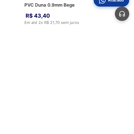
Atacado
PVC Duna 0.9mm Bege
R$
43
,
40
Em até
2
x
R$
21
,
70
sem juros
ADICIONAR AO CARRINHO
Automotivos
Aviamentos
Bolsas
Calçados
Sobre Nós
Perguntas Frequentes
Fale Conosco