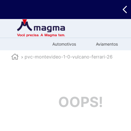
🚚
Enviamos
para todo o Brasil
Automotivos
Aviamentos
pvc-montevideo-1-0-vulcano-ferrari-26
OOPS!