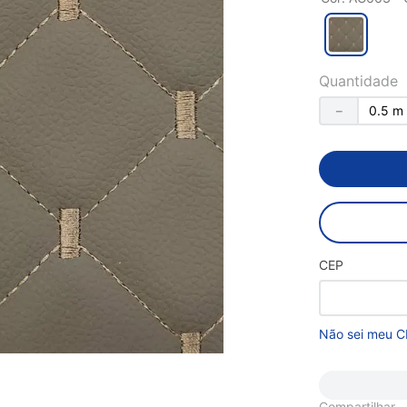
Quantidade
－
CEP
Não sei meu C
Compartilhar