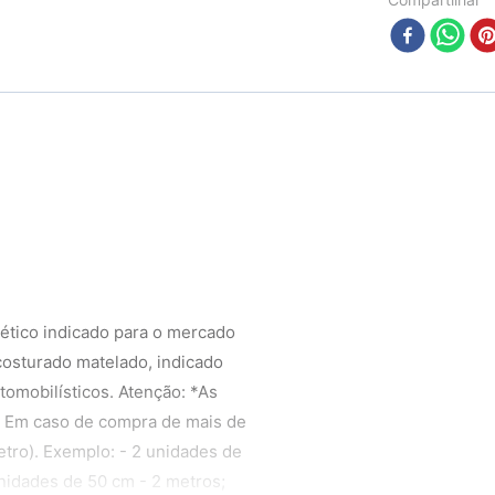
ético indicado para o mercado
 costurado matelado, indicado
omobilísticos. Atenção: *As
* Em caso de compra de mais de
etro). Exemplo: - 2 unidades de
unidades de 50 cm - 2 metros;