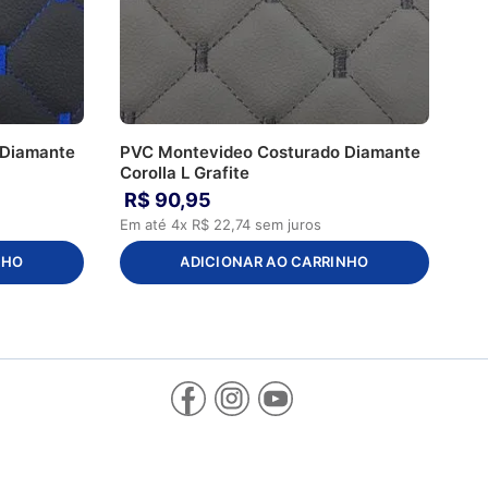
 Diamante
PVC Montevideo Costurado Diamante
Corolla L Grafite
R$
90
,
95
Em até
4
x
R$
22
,
74
sem juros
NHO
ADICIONAR AO CARRINHO