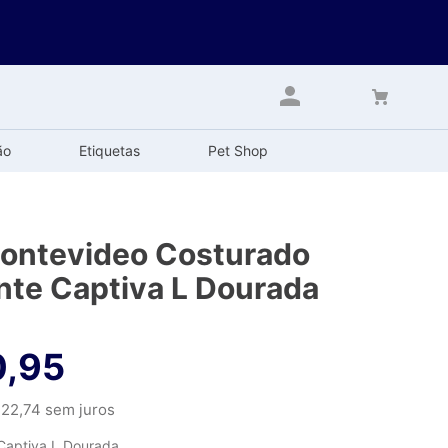
ão
Etiquetas
Pet Shop
ontevideo Costurado
te Captiva L Dourada
0
,
95
22
,
74
sem juros
Captiva L Dourada