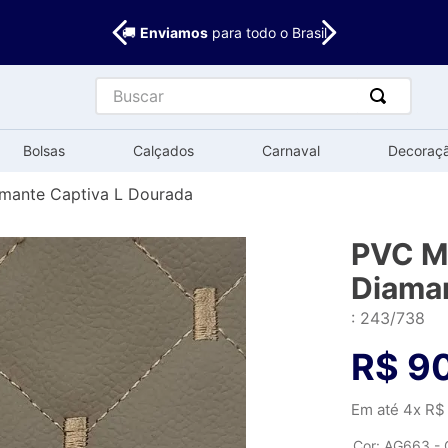
🚚
Enviamos
para todo o Brasil
Buscar
Bolsas
Calçados
Carnaval
Decoraç
mante Captiva L Dourada
PVC M
Diaman
:
243/738
R$
9
Em até
4
x
R$
Cor
:
AG663 - 