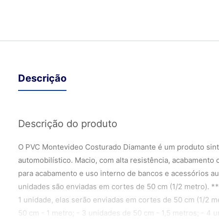
Descrição
Descrição do produto
O PVC Montevideo Costurado Diamante é um produto sint
automobilístico. Macio, com alta resistência, acabamento
para acabamento e uso interno de bancos e acessórios aut
unidades são enviadas em cortes de 50 cm (1/2 metro). *
1 unidade, elas serão enviadas em cortes de 50 cm (1/2 m
50 cm - 1 metro; - 3 unidades de 50 cm - 1,5 metros; - 4 