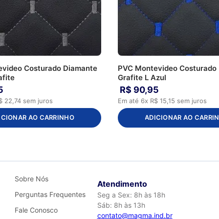
video Costurado Diamante
PVC Montevideo Costurado
afite
Grafite L Azul
5
R$
90
,
95
$
22
,
74
sem juros
Em até
6
x
R$
15
,
15
sem juros
ICIONAR AO CARRINHO
ADICIONAR AO CARRI
Sobre Nós
Atendimento
Perguntas Frequentes
Seg a Sex: 8h às 18h
Sáb: 8h às 13h
Fale Conosco
contato@magma.ind.br