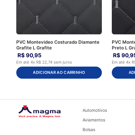
PVC Montevideo Costurado Diamante
PVC Monte
Grafite L Grafite
Preto L Gr
R$
90
,
95
R$
90
,
9
Em até
4
x
R$
22
,
74
sem juros
Em até
4
x
R
ADICIONAR AO CARRINHO
AD
Automotivos
Aviamentos
Bolsas