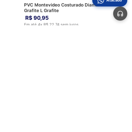
Atacado
PVC Montevideo Costurado Diamante
Grafite L Grafite
R$
90
,
95
Em até
4
x
R$
22
,
74
sem juros
ADICIONAR AO CARRINHO
Automotivos
Aviamentos
Bolsas
Calçados
Sobre Nós
Perguntas Frequentes
Fale Conosco