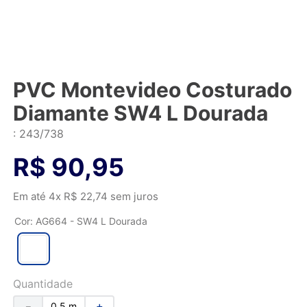
PVC Montevideo Costurado
Diamante SW4 L Dourada
:
243/738
R$
90
,
95
Em até
4
x
R$
22
,
74
sem juros
Cor
:
AG664 - SW4 L Dourada
Quantidade
－
＋