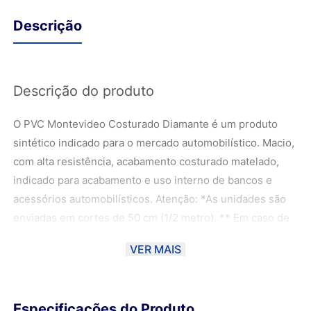
Descrição
Descrição do produto
O PVC Montevideo Costurado Diamante é um produto
sintético indicado para o mercado automobilístico. Macio,
com alta resistência, acabamento costurado matelado,
indicado para acabamento e uso interno de bancos e
acessórios automobilísticos. Atenção: *As unidades são
enviadas em cortes de 50 cm (1/2 metro). ** Em caso de
compra de mais de 1 unidade, elas serão enviadas em
VER MAIS
cortes de 50 cm (1/2 metro). Exemplo: - 2 unidades de 50
cm - 1 metro; - 3 unidades de 50 cm - 1,5 metros; - 4
unidades de 50 cm - 2 metros; ***As fotos foram
Especificações do Produto