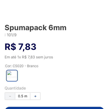
Spumapack 6mm
:
101/9
R$
7
,
83
Em até
1
x
R$
7
,
83
sem juros
Cor
:
CS020 - Branco
Quantidade
－
＋