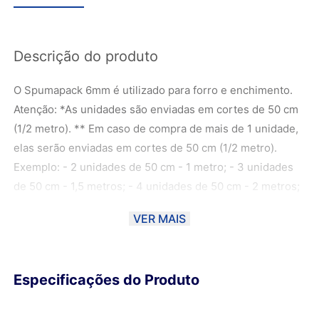
Descrição do produto
O Spumapack 6mm é utilizado para forro e enchimento.
Atenção: *As unidades são enviadas em cortes de 50 cm
(1/2 metro). ** Em caso de compra de mais de 1 unidade,
elas serão enviadas em cortes de 50 cm (1/2 metro).
Exemplo: - 2 unidades de 50 cm - 1 metro; - 3 unidades
de 50 cm - 1,5 metros; - 4 unidades de 50 cm - 2 metros;
***As fotos foram manuseadas de forma com que a cor
VER MAIS
fique o mais próximo possível da cor real do material,
podendo haver uma variação de 10% dependendo do
monitor. ****Ao escolher o método de envio PAC ou
Especificações do Produto
SEDEX, o material poderá ser DOBRADO para ser
entregue aos Correios. Sendo assim, a Magma não se