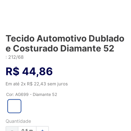
Tecido Automotivo Dublado
e Costurado Diamante 52
:
212/68
R$
44
,
86
Em até
2
x
R$
22
,
43
sem juros
Cor
:
AG699 - Diamante 52
Quantidade
－
＋