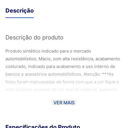
Descrição
Descrição do produto
Produto sintético indicado para o mercado
automobilístico. Macio, com alta resistência, acabamento
costurado, indicado para acabamento e uso interno de
bancos e acessórios automobilísticos. Atenção: ***As
fotos foram manuseadas de forma com que a cor fique o
mais próximo possível da cor real do material, podendo
haver uma variação de 10% dependendo do monitor.
VER MAIS
****Ao escolher o método de envio PAC ou SEDEX, o
material poderá ser DOBRADO para ser entregue aos
Correios. Sendo assim, a Magma não se responsabiliza
Especificações do Produto