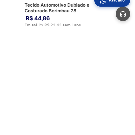
Atacado
Tecido Automotivo Dublado e
Costurado Berimbau 28
R$
44
,
86
Em até
2
x
R$
22
,
43
sem juros
ADICIONAR AO CARRINHO
Automotivos
Aviamentos
Bolsas
Calçados
Sobre Nós
Perguntas Frequentes
Fale Conosco