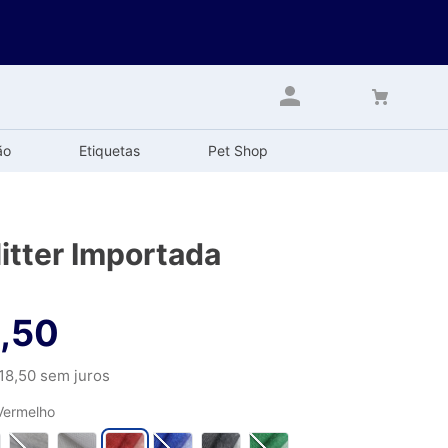
ão
Etiquetas
Pet Shop
litter Importada
,
50
18
,
50
sem juros
Vermelho