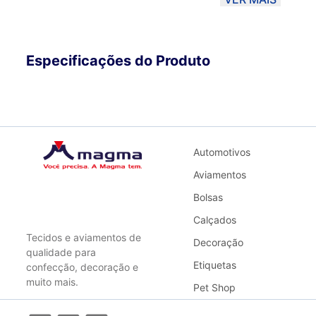
método de envio PAC ou SEDEX, o material poderá ser D
Correios. Sendo assim, a Magma não se responsabiliza po
Para garantir melhor qualidade, opte por Transportadora.
Especificações do Produto
Automotivos
Aviamentos
Bolsas
Calçados
Tecidos e aviamentos de
Decoração
qualidade para
Etiquetas
confecção, decoração e
muito mais.
Pet Shop