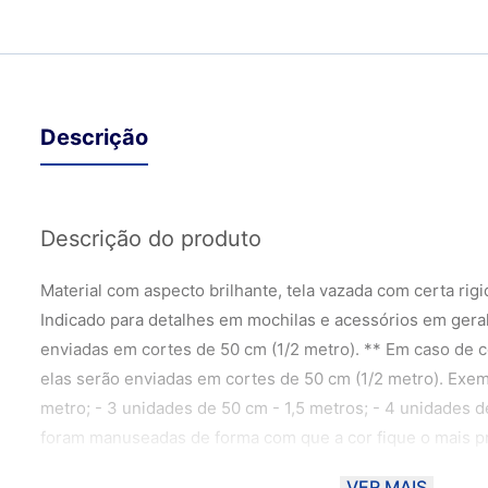
Descrição
Descrição do produto
Material com aspecto brilhante, tela vazada com certa rig
Indicado para detalhes em mochilas e acessórios em gera
enviadas em cortes de 50 cm (1/2 metro). ** Em caso de 
elas serão enviadas em cortes de 50 cm (1/2 metro). Exem
metro; - 3 unidades de 50 cm - 1,5 metros; - 4 unidades d
foram manuseadas de forma com que a cor fique o mais pr
material, podendo haver uma variação de 10% dependendo
VER MAIS