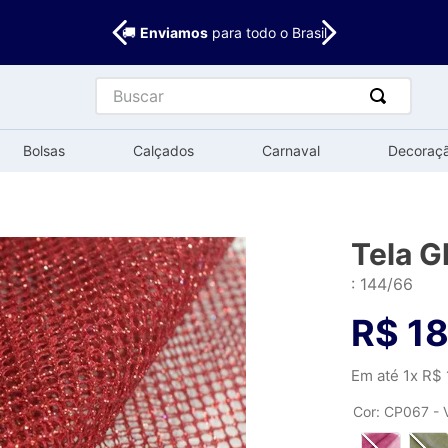
🚚
Enviamos
para todo o Brasil
Buscar
Bolsas
Calçados
Carnaval
Decoraç
Tela G
:
144/66
R$
18
Em até
1
x
R$
Cor
:
CP067 - 