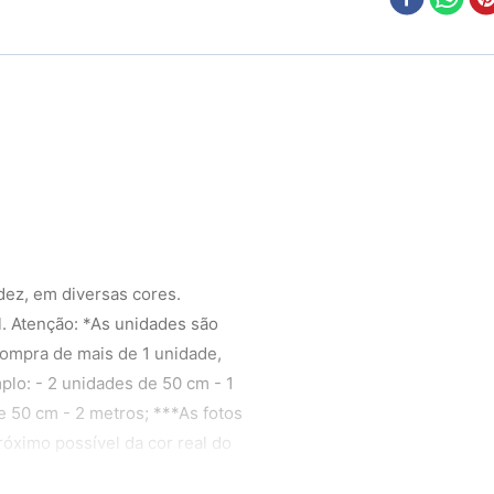
idez, em diversas cores.
l. Atenção: *As unidades são
compra de mais de 1 unidade,
plo: - 2 unidades de 50 cm - 1
e 50 cm - 2 metros; ***As fotos
óximo possível da cor real do
 do monitor. ****Ao escolher o